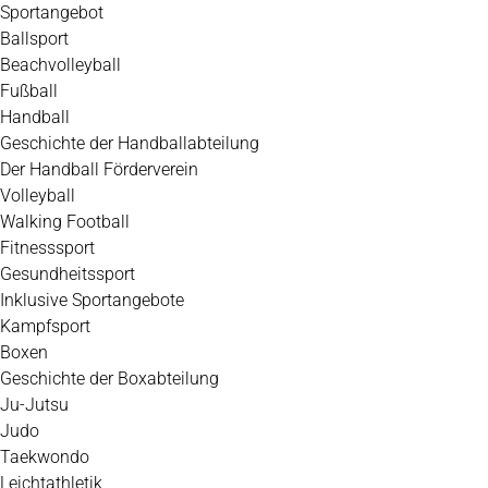
Zum
Sportangebot
Inhalt
Ballsport
springen
Beachvolleyball
Fußball
Handball
Geschichte der Handballabteilung
Der Handball Förderverein
Volleyball
Walking Football
Fitnesssport
Gesundheitssport
Inklusive Sportangebote
Kampfsport
Boxen
Geschichte der Boxabteilung
Ju-Jutsu
Judo
Taekwondo
Leichtathletik