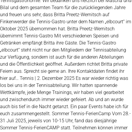
Tennisgastronomie. Wir bedanken uns herzlich bei Mascha und
Bilal und dem gesamten Team für die zurückliegenden Jahre
und freuen uns sehr, dass Britta Preetz-Wernitsch auf
Finkenwerder die Tennis-Gastro unter dem Namen „elbcourt“ im
Oktober 2025 übernommen hat. Britta Preetz-Wernitsch
übernimmt Tennis-Gastro Mit verschiedenen Speisen und
Getränken empfängt Britta ihre Gäste. Die Tennis-Gastro
„elbcourt“ steht nicht nur den Mitgliedern der Tennisabteilung
zur Verfügung, sondern ist auch für die anderen Abteilungen
und die Öffentlichkeit geöffnet. Außerdem richtet Britta private
Feiern aus. Sprecht sie gerne an. Ihre Kontaktdaten findet ihr
hier auf… Tennis | 2. Dezember 2025 Es war wieder richtig was
los bei uns in der Tennisabteilung. Wir hatten spannende
Wettkämpfe, jede Menge Trainings, wir haben viel gearbeitet
und zwischendurch immer wieder gefeiert. Ab und an wurde
auch bis tief in die Nacht getanzt. Ein paar Events habe ich für
euch zusammengestellt. Sommer Tennis-FerienCamp Vom 28.-
31 Juli 2025, jeweils von 10-15 Uhr, fand das diesjährige
Sommer Tennis-FerienCAMP statt. Teilnehmen können immer