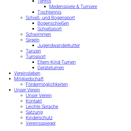
Tennis
Medenspiele & Turniere
Tischtennis
Schieß- und Bogensport
Bogenschießen
Schießsport
Schwimmen
Segeln
Jugendwanderkutter
Tanzen
Turnsport
Eltern-Kind-Turnen
Geräteturnen
Vereinsleben
Mitgliedschaft
Fördermöglichkeiten
Unser Verein
Unser Verein
Kontakt
Leichte Sprache
Satzung
Kinderschutz
Vereinsspiegel