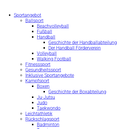
Zum
Inhalt
Sportangebot
springen
Ballsport
Beachvolleyball
Fußball
Handball
Geschichte der Handballabteilung
Der Handball Förderverein
Volleyball
Walking Football
Fitnesssport
Gesundheitssport
Inklusive Sportangebote
Kampfsport
Boxen
Geschichte der Boxabteilung
Ju-Jutsu
Judo
Taekwondo
Leichtathletik
Rückschlagsport
Badminton