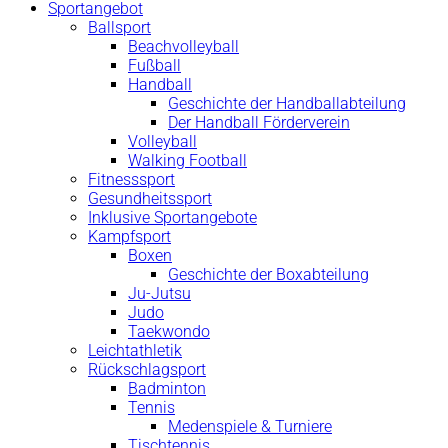
Sportangebot
Ballsport
Beachvolleyball
Fußball
Handball
Geschichte der Handballabteilung
Der Handball Förderverein
Volleyball
Walking Football
Fitnesssport
Gesundheitssport
Inklusive Sportangebote
Kampfsport
Boxen
Geschichte der Boxabteilung
Ju-Jutsu
Judo
Taekwondo
Leichtathletik
Rückschlagsport
Badminton
Tennis
Medenspiele & Turniere
Tischtennis