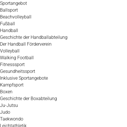
Zum
Sportangebot
Inhalt
Ballsport
springen
Beachvolleyball
Fußball
Handball
Geschichte der Handballabteilung
Der Handball Förderverein
Volleyball
Walking Football
Fitnesssport
Gesundheitssport
Inklusive Sportangebote
Kampfsport
Boxen
Geschichte der Boxabteilung
Ju-Jutsu
Judo
Taekwondo
Leichtathletik