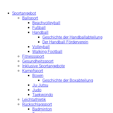
Zum
Inhalt
Sportangebot
springen
Ballsport
Beachvolleyball
Fußball
Handball
Geschichte der Handballabteilung
Der Handball Förderverein
Volleyball
Walking Football
Fitnesssport
Gesundheitssport
Inklusive Sportangebote
Kampfsport
Boxen
Geschichte der Boxabteilung
Ju-Jutsu
Judo
Taekwondo
Leichtathletik
Rückschlagsport
Badminton