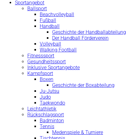
Sportangebot
Ballsport
Beachvolleyball
Fußball
Handball
Geschichte der Handballabteilung
Der Handball Förderverein
Volleyball
Walking Football
Fitnesssport
Gesundheitssport
Inklusive Sportangebote
Kampfsport
Boxen
Geschichte der Boxabteilung
Ju-Jutsu
Judo
Taekwondo
Leichtathletik
Rückschlagsport
Badminton
Tennis
Medenspiele & Turniere
Tischtennis