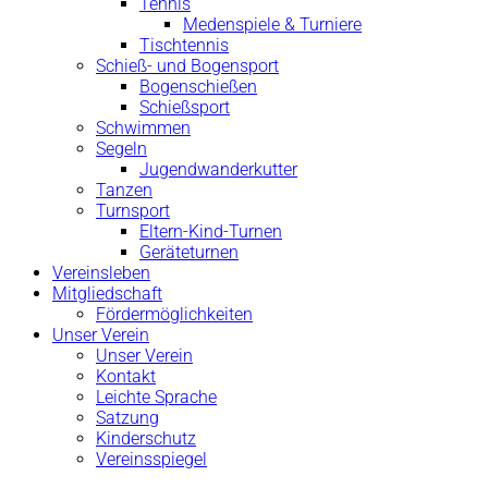
Tennis
Medenspiele & Turniere
Tischtennis
Schieß- und Bogensport
Bogenschießen
Schießsport
Schwimmen
Segeln
Jugendwanderkutter
Tanzen
Turnsport
Eltern-Kind-Turnen
Geräteturnen
Vereinsleben
Mitgliedschaft
Fördermöglichkeiten
Unser Verein
Unser Verein
Kontakt
Leichte Sprache
Satzung
Kinderschutz
Vereinsspiegel