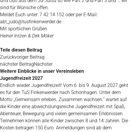
und Duo aus dem Ju-Jutsu so wie Part 2 und Part 3 und … wir
sind für Wünsche offen.
Meldet Euch unter: 7 42 14 152 oder per E-Mail:
abt_judo@tusfinkenwerder.de
Mit sportlichen Grüßen
Heiner Intzen & Dirk Möker
Teile diesen Beitrag
Zurück
voriger Beitrag
nächster Beitrag
Nächster
Weitere Einblicke in unser Vereinsleben
Jugendfreizeit 2027
Endlich wieder Jugendfreizeit! Vom 6. bis 9. August 2027 geht
es für den TuS Finkenwerder nach Schönhagen. Unter dem
Motto „Gemeinsam erleben. Zusammen wachsen.“ wartet auf
die Kinder eine abwechslungsreiche Jugendfreizeit mit Spaß,
Abenteuer, Bewegung und vielen gemeinsamen Erlebnissen.
Teilnehmen können alle Kinder zwischen 8 und 14 Jahren. Die
Kosten betragen 150 Euro. Anmeldungen sind ab dem