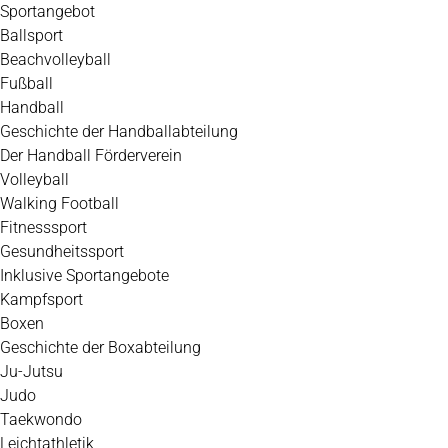
Zum
Sportangebot
Inhalt
Ballsport
springen
Beachvolleyball
Fußball
Handball
Geschichte der Handballabteilung
Der Handball Förderverein
Volleyball
Walking Football
Fitnesssport
Gesundheitssport
Inklusive Sportangebote
Kampfsport
Boxen
Geschichte der Boxabteilung
Ju-Jutsu
Judo
Taekwondo
Leichtathletik