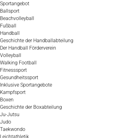
Zum
Sportangebot
Inhalt
Ballsport
springen
Beachvolleyball
Fußball
Handball
Geschichte der Handballabteilung
Der Handball Förderverein
Volleyball
Walking Football
Fitnesssport
Gesundheitssport
Inklusive Sportangebote
Kampfsport
Boxen
Geschichte der Boxabteilung
Ju-Jutsu
Judo
Taekwondo
Leichtathletik