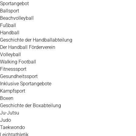
Zum
Sportangebot
Inhalt
Ballsport
springen
Beachvolleyball
Fußball
Handball
Geschichte der Handballabteilung
Der Handball Förderverein
Volleyball
Walking Football
Fitnesssport
Gesundheitssport
Inklusive Sportangebote
Kampfsport
Boxen
Geschichte der Boxabteilung
Ju-Jutsu
Judo
Taekwondo
Leichtathletik