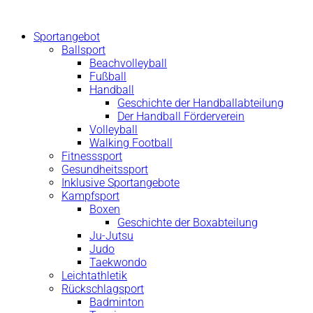
Zum
Inhalt
Sportangebot
springen
Ballsport
Beachvolleyball
Fußball
Handball
Geschichte der Handballabteilung
Der Handball Förderverein
Volleyball
Walking Football
Fitnesssport
Gesundheitssport
Inklusive Sportangebote
Kampfsport
Boxen
Geschichte der Boxabteilung
Ju-Jutsu
Judo
Taekwondo
Leichtathletik
Rückschlagsport
Badminton