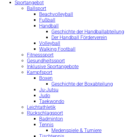
Sportangebot
Ballsport
Beachvolleyball
Fußball
Handball
Geschichte der Handballabteilung
Der Handball Förderverein
Volleyball
Walking Football
Fitnesssport
Gesundheitssport
Inklusive Sportangebote
Kampfsport
Boxen
Geschichte der Boxabteilung
Ju-Jutsu
Judo
Taekwondo
Leichtathletik
Rückschlagsport
Badminton
Tennis
Medenspiele & Turniere
Tischtennis