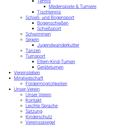
Tennis
Medenspiele & Turniere
Tischtennis
Schieß- und Bogensport
Bogenschießen
Schießsport
Schwimmen
Segeln
Jugendwanderkutter
Tanzen
Turnsport
Eltern-Kind-Turnen
Geräteturnen
Vereinsleben
Mitgliedschaft
Fördermöglichkeiten
Unser Verein
Unser Verein
Kontakt
Leichte Sprache
Satzung
Kinderschutz
Vereinsspiegel