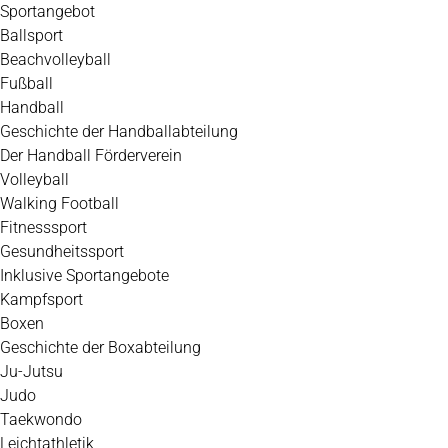
Zum
Sportangebot
Inhalt
Ballsport
springen
Beachvolleyball
Fußball
Handball
Geschichte der Handballabteilung
Der Handball Förderverein
Volleyball
Walking Football
Fitnesssport
Gesundheitssport
Inklusive Sportangebote
Kampfsport
Boxen
Geschichte der Boxabteilung
Ju-Jutsu
Judo
Taekwondo
Leichtathletik