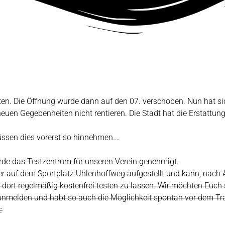
lten. Die Öffnung wurde dann auf den 07. verschoben. Nun hat s
uen Gegebenheiten nicht rentieren. Die Stadt hat die Erstattun
müssen dies vorerst so hinnehmen….
e das Testzentrum für unseren Verein genehmigt.
ter auf dem Sportplatz Uhlenhoffweg aufgestellt und kann, nac
h dort regelmäßig kostenfrei testen zu lassen. Wir möchten Euc
 anmelden und habt so auch die Möglichkeit spontan vor dem Tra
: