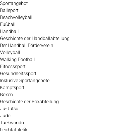
Zum
Sportangebot
Inhalt
Ballsport
springen
Beachvolleyball
Fußball
Handball
Geschichte der Handballabteilung
Der Handball Förderverein
Volleyball
Walking Football
Fitnesssport
Gesundheitssport
Inklusive Sportangebote
Kampfsport
Boxen
Geschichte der Boxabteilung
Ju-Jutsu
Judo
Taekwondo
Leichtathletik