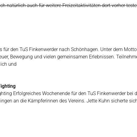
 natürlich auch für weitere Freizeitaktivitäten dort vorher teste
t es für den TuS Finkenwerder nach Schönhagen. Unter dem Mot
teuer, Bewegung und vielen gemeinsamen Erlebnissen. Teilnehme
ich und
ighting
ghting Erfolgreiches Wochenende für den TuS Finkenwerder bei d
 gingen an die Kämpferinnen des Vereins. Jette Kuhn sicherte si