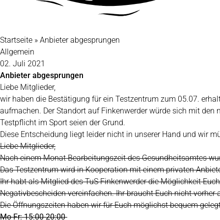
Startseite
»
Anbieter abgesprungen
Allgemein
02. Juli 2021
Anbieter abgesprungen
Liebe Mitglieder,
wir haben die Bestätigung für ein Testzentrum zum 05.07. erha
aufmachen. Der Standort auf Finkenwerder würde sich mit den ne
Testpflicht im Sport seien der Grund.
Diese Entscheidung liegt leider nicht in unserer Hand und wir 
Liebe Mitglieder,
Nach einem Monat Bearbeitungszeit des Gesundheitsamtes wurd
Das Testzentrum wird in Kooperation mit einem privaten Anbie
Ihr habt als Mitglied des TuS Finkenwerder die Möglichkeit Euc
Negativbescheiden vereinfachen. Ihr braucht Euch nicht vorher
Die Öffnungszeiten haben wir für Euch möglichst bequem gelegt
Mo-Fr: 15:00-20:00