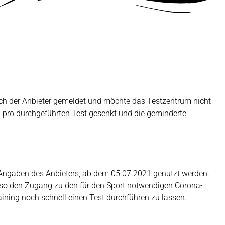
ich der Anbieter gemeldet und möchte das Testzentrum nicht
g pro durchgeführten Test gesenkt und die geminderte
h Angaben des Anbieters, ab dem 05.07.2021 genutzt werden.
h so den Zugang zu den für den Sport notwendigen Corona-
ining noch schnell einen Test durchführen zu lassen.