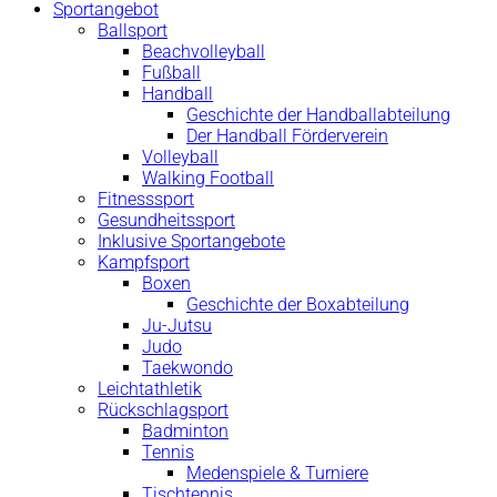
Sportangebot
Ballsport
Beachvolleyball
Fußball
Handball
Geschichte der Handballabteilung
Der Handball Förderverein
Volleyball
Walking Football
Fitnesssport
Gesundheitssport
Inklusive Sportangebote
Kampfsport
Boxen
Geschichte der Boxabteilung
Ju-Jutsu
Judo
Taekwondo
Leichtathletik
Rückschlagsport
Badminton
Tennis
Medenspiele & Turniere
Tischtennis