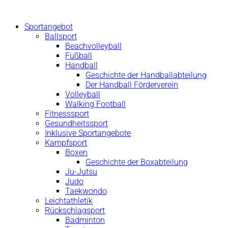
Zum
Inhalt
Sportangebot
springen
Ballsport
Beachvolleyball
Fußball
Handball
Geschichte der Handballabteilung
Der Handball Förderverein
Volleyball
Walking Football
Fitnesssport
Gesundheitssport
Inklusive Sportangebote
Kampfsport
Boxen
Geschichte der Boxabteilung
Ju-Jutsu
Judo
Taekwondo
Leichtathletik
Rückschlagsport
Badminton