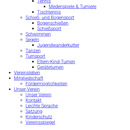
Tennis
Medenspiele & Turniere
Tischtennis
Schieß- und Bogensport
Bogenschießen
Schießsport
Schwimmen
Segeln
Jugendwanderkutter
Tanzen
Turnsport
Eltern-Kind-Turnen
Geräteturnen
Vereinsleben
Mitgliedschaft
Fördermöglichkeiten
Unser Verein
Unser Verein
Kontakt
Leichte Sprache
Satzung
Kinderschutz
Vereinsspiegel