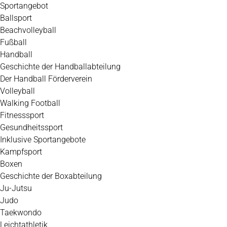
Zum
Sportangebot
Inhalt
Ballsport
springen
Beachvolleyball
Fußball
Handball
Geschichte der Handballabteilung
Der Handball Förderverein
Volleyball
Walking Football
Fitnesssport
Gesundheitssport
Inklusive Sportangebote
Kampfsport
Boxen
Geschichte der Boxabteilung
Ju-Jutsu
Judo
Taekwondo
Leichtathletik