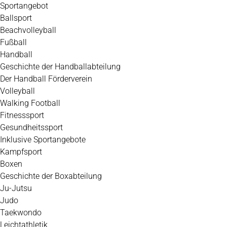
Zum
Sportangebot
Inhalt
Ballsport
springen
Beachvolleyball
Fußball
Handball
Geschichte der Handballabteilung
Der Handball Förderverein
Volleyball
Walking Football
Fitnesssport
Gesundheitssport
Inklusive Sportangebote
Kampfsport
Boxen
Geschichte der Boxabteilung
Ju-Jutsu
Judo
Taekwondo
Leichtathletik