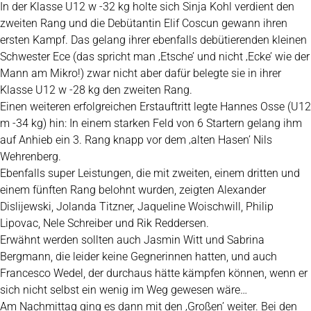
In der Klasse U12 w -32 kg holte sich Sinja Kohl verdient den
zweiten Rang und die Debütantin Elif Coscun gewann ihren
ersten Kampf. Das gelang ihrer ebenfalls debütierenden kleinen
Schwester Ece (das spricht man ‚Etsche’ und nicht ‚Ecke’ wie der
Mann am Mikro!) zwar nicht aber dafür belegte sie in ihrer
Klasse U12 w -28 kg den zweiten Rang.
Einen weiteren erfolgreichen Erstauftritt legte Hannes Osse (U12
m -34 kg) hin: In einem starken Feld von 6 Startern gelang ihm
auf Anhieb ein 3. Rang knapp vor dem ‚alten Hasen’ Nils
Wehrenberg.
Ebenfalls super Leistungen, die mit zweiten, einem dritten und
einem fünften Rang belohnt wurden, zeigten Alexander
Dislijewski, Jolanda Titzner, Jaqueline Woischwill, Philip
Lipovac, Nele Schreiber und Rik Reddersen.
Erwähnt werden sollten auch Jasmin Witt und Sabrina
Bergmann, die leider keine Gegnerinnen hatten, und auch
Francesco Wedel, der durchaus hätte kämpfen können, wenn er
sich nicht selbst ein wenig im Weg gewesen wäre…
Am Nachmittag ging es dann mit den ‚Großen’ weiter. Bei den