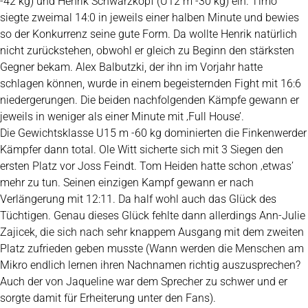
-42 kg) und Henrik Schwarzkopf (U12 m -30 kg) ein. Timo
siegte zweimal 14:0 in jeweils einer halben Minute und bewies
so der Konkurrenz seine gute Form. Da wollte Henrik natürlich
nicht zurückstehen, obwohl er gleich zu Beginn den stärksten
Gegner bekam. Alex Balbutzki, der ihn im Vorjahr hatte
schlagen können, wurde in einem begeisternden Fight mit 16:6
niedergerungen. Die beiden nachfolgenden Kämpfe gewann er
jeweils in weniger als einer Minute mit ‚Full House’.
Die Gewichtsklasse U15 m -60 kg dominierten die Finkenwerder
Kämpfer dann total. Ole Witt sicherte sich mit 3 Siegen den
ersten Platz vor Joss Feindt. Tom Heiden hatte schon ‚etwas’
mehr zu tun. Seinen einzigen Kampf gewann er nach
Verlängerung mit 12:11. Da half wohl auch das Glück des
Tüchtigen. Genau dieses Glück fehlte dann allerdings Ann-Julie
Zajicek, die sich nach sehr knappem Ausgang mit dem zweiten
Platz zufrieden geben musste (Wann werden die Menschen am
Mikro endlich lernen ihren Nachnamen richtig auszusprechen?
Auch der von Jaqueline war dem Sprecher zu schwer und er
sorgte damit für Erheiterung unter den Fans).