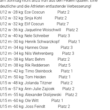
am Sonntag nicht allzu früh aus den Federn quälen. Eine
deutliche und die Athleten entlastende Verbesserung!
U12 w -28 kg: Ece Coscun
Platz 2
U12 w -32 kg: Sinja Kohl
Platz 2
U12 w -32 kg: Elif Coscun
Platz 7
U12 w -36 kg: Jaqueline Woischwill
Platz 2
U12 w -40 kg: Nele Schreiber
Platz 3
U12 m -30 kg: Henrik Schwarzkopf
Platz 1
U12 m -34 kg: Hannes Osse
Platz 3
U12 m -34 kg: Nils Wehrenberg
Platz 3
U12 m -38 kg: Marc Behm
Platz 2
U12 m -38 kg: Rik Reddersen
Platz 5
U12 m -42 kg: Timo Steinbock
Platz 1
U12 m -50 kg: Tom Heiden
Platz 1
U15 w -48 kg: Jolanda Titzner
Platz 2
U15 w -57 kg: Ann-Julie Zajicek
Platz 2
U15 m -55 kg: Alexander Dislijewski
Platz 2
U15 m -60 kg: Ole Witt
Platz 1
U15 m -60 kg: Joss Feindt
Platz 2