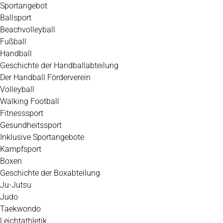
Zum
Sportangebot
Inhalt
Ballsport
springen
Beachvolleyball
Fußball
Handball
Geschichte der Handballabteilung
Der Handball Förderverein
Volleyball
Walking Football
Fitnesssport
Gesundheitssport
Inklusive Sportangebote
Kampfsport
Boxen
Geschichte der Boxabteilung
Ju-Jutsu
Judo
Taekwondo
Leichtathletik