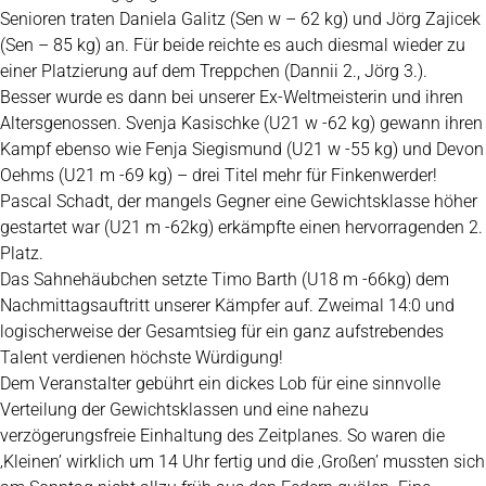
Senioren traten Daniela Galitz (Sen w – 62 kg) und Jörg Zajicek
(Sen – 85 kg) an. Für beide reichte es auch diesmal wieder zu
einer Platzierung auf dem Treppchen (Dannii 2., Jörg 3.).
Besser wurde es dann bei unserer Ex-Weltmeisterin und ihren
Altersgenossen. Svenja Kasischke (U21 w -62 kg) gewann ihren
Kampf ebenso wie Fenja Siegismund (U21 w -55 kg) und Devon
Oehms (U21 m -69 kg) – drei Titel mehr für Finkenwerder!
Pascal Schadt, der mangels Gegner eine Gewichtsklasse höher
gestartet war (U21 m -62kg) erkämpfte einen hervorragenden 2.
Platz.
Das Sahnehäubchen setzte Timo Barth (U18 m -66kg) dem
Nachmittagsauftritt unserer Kämpfer auf. Zweimal 14:0 und
logischerweise der Gesamtsieg für ein ganz aufstrebendes
Talent verdienen höchste Würdigung!
Dem Veranstalter gebührt ein dickes Lob für eine sinnvolle
Verteilung der Gewichtsklassen und eine nahezu
verzögerungsfreie Einhaltung des Zeitplanes. So waren die
‚Kleinen’ wirklich um 14 Uhr fertig und die ‚Großen’ mussten sich