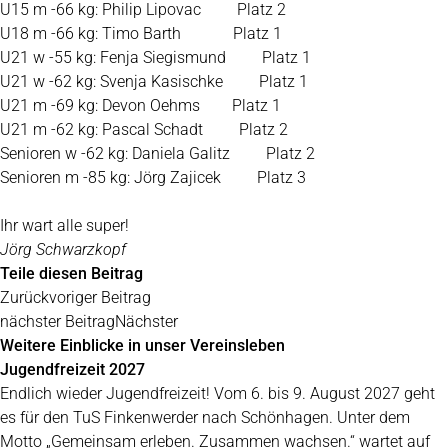
U15 m -66 kg: Philip Lipovac
Platz 2
U18 m -66 kg: Timo Barth
Platz 1
U21 w -55 kg: Fenja Siegismund
Platz 1
U21 w -62 kg: Svenja Kasischke
Platz 1
U21 m -69 kg: Devon Oehms
Platz 1
U21 m -62 kg: Pascal Schadt
Platz 2
Senioren w -62 kg: Daniela Galitz
Platz 2
Senioren m -85 kg: Jörg Zajicek
Platz 3
Ihr wart alle super!
Jörg Schwarzkopf
Teile diesen Beitrag
Zurück
voriger Beitrag
nächster Beitrag
Nächster
Weitere Einblicke in unser Vereinsleben
Jugendfreizeit 2027
Endlich wieder Jugendfreizeit! Vom 6. bis 9. August 2027 geht
es für den TuS Finkenwerder nach Schönhagen. Unter dem
Motto „Gemeinsam erleben. Zusammen wachsen.“ wartet auf