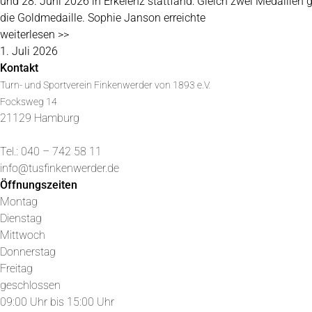
und 28. Juni 2026 in Erkelenz stattfand: Gleich zwei Medaillen
die Goldmedaille. Sophie Janson erreichte
weiterlesen >>
1. Juli 2026
Kontakt
Turn- und Sportverein Finkenwerder von 1893 e.V.
Focksweg 14
21129 Hamburg
Tel.: 040 – 742 58 11
info@tusfinkenwerder.de
Öffnungszeiten
Montag
Dienstag
Mittwoch
Donnerstag
Freitag
geschlossen
09:00 Uhr bis 15:00 Uhr