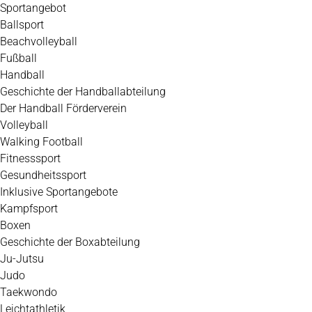
Zum
Sportangebot
Inhalt
Ballsport
springen
Beachvolleyball
Fußball
Handball
Geschichte der Handballabteilung
Der Handball Förderverein
Volleyball
Walking Football
Fitnesssport
Gesundheitssport
Inklusive Sportangebote
Kampfsport
Boxen
Geschichte der Boxabteilung
Ju-Jutsu
Judo
Taekwondo
Leichtathletik