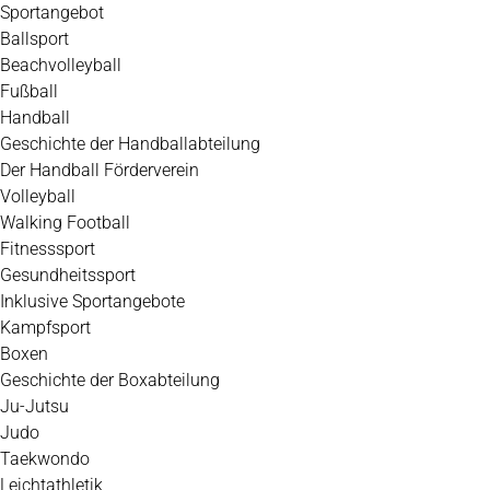
Zum
Sportangebot
Inhalt
Ballsport
springen
Beachvolleyball
Fußball
Handball
Geschichte der Handballabteilung
Der Handball Förderverein
Volleyball
Walking Football
Fitnesssport
Gesundheitssport
Inklusive Sportangebote
Kampfsport
Boxen
Geschichte der Boxabteilung
Ju-Jutsu
Judo
Taekwondo
Leichtathletik