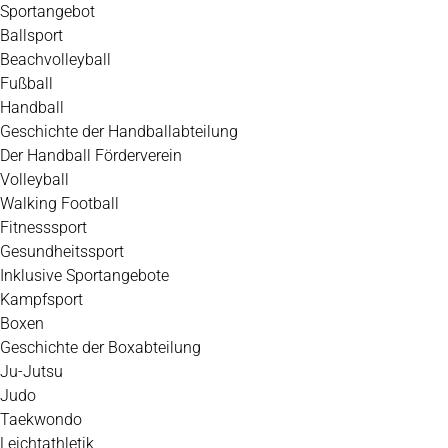
Zum
Sportangebot
Inhalt
Ballsport
springen
Beachvolleyball
Fußball
Handball
Geschichte der Handballabteilung
Der Handball Förderverein
Volleyball
Walking Football
Fitnesssport
Gesundheitssport
Inklusive Sportangebote
Kampfsport
Boxen
Geschichte der Boxabteilung
Ju-Jutsu
Judo
Taekwondo
Leichtathletik