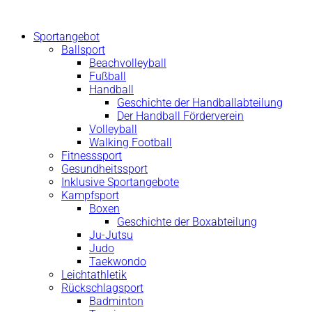
Zum
Inhalt
Sportangebot
springen
Ballsport
Beachvolleyball
Fußball
Handball
Geschichte der Handballabteilung
Der Handball Förderverein
Volleyball
Walking Football
Fitnesssport
Gesundheitssport
Inklusive Sportangebote
Kampfsport
Boxen
Geschichte der Boxabteilung
Ju-Jutsu
Judo
Taekwondo
Leichtathletik
Rückschlagsport
Badminton