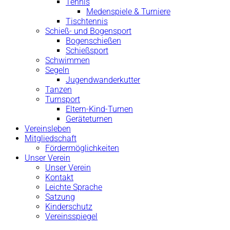
Tennis
Medenspiele & Turniere
Tischtennis
Schieß- und Bogensport
Bogenschießen
Schießsport
Schwimmen
Segeln
Jugendwanderkutter
Tanzen
Turnsport
Eltern-Kind-Turnen
Geräteturnen
Vereinsleben
Mitgliedschaft
Fördermöglichkeiten
Unser Verein
Unser Verein
Kontakt
Leichte Sprache
Satzung
Kinderschutz
Vereinsspiegel