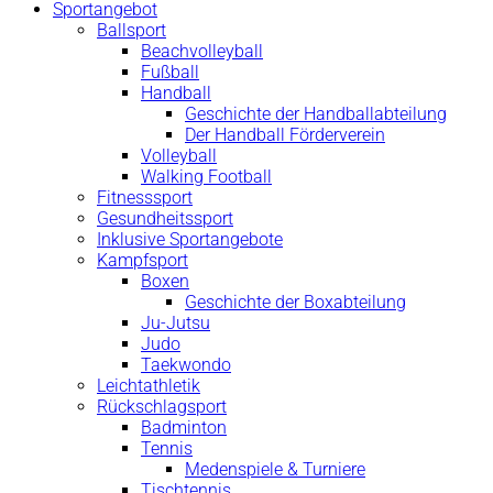
Sportangebot
Ballsport
Beachvolleyball
Fußball
Handball
Geschichte der Handballabteilung
Der Handball Förderverein
Volleyball
Walking Football
Fitnesssport
Gesundheitssport
Inklusive Sportangebote
Kampfsport
Boxen
Geschichte der Boxabteilung
Ju-Jutsu
Judo
Taekwondo
Leichtathletik
Rückschlagsport
Badminton
Tennis
Medenspiele & Turniere
Tischtennis