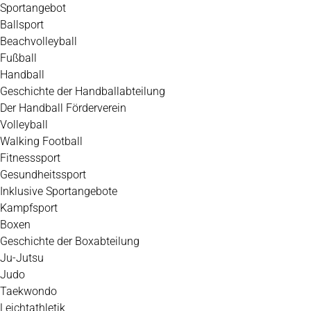
Zum
Sportangebot
Inhalt
Ballsport
springen
Beachvolleyball
Fußball
Handball
Geschichte der Handballabteilung
Der Handball Förderverein
Volleyball
Walking Football
Fitnesssport
Gesundheitssport
Inklusive Sportangebote
Kampfsport
Boxen
Geschichte der Boxabteilung
Ju-Jutsu
Judo
Taekwondo
Leichtathletik