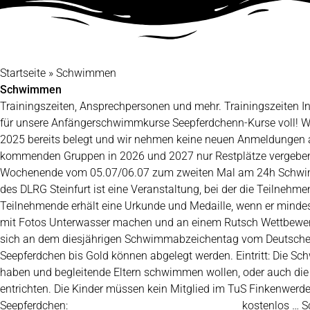
Startseite
»
Schwimmen
Schwimmen
Trainingszeiten, Ansprechpersonen und mehr. Trainingszeiten I
für unsere Anfängerschwimmkurse Seepferdchenn-Kurse voll! Wir
2025 bereits belegt und wir nehmen keine neuen Anmeldungen 
kommenden Gruppen in 2026 und 2027 nur Restplätze vergeben
Wochenende vom 05.07/06.07 zum zweiten Mal am 24h Schwim
des DLRG Steinfurt ist eine Veranstaltung, bei der die Teilnehm
Teilnehmende erhält eine Urkunde und Medaille, wenn er mind
mit Fotos Unterwasser machen und an einem Rutsch Wettbewerb
sich an dem diesjährigen Schwimmabzeichentag vom Deutschen 
Seepferdchen bis Gold können abgelegt werden. Eintritt: Die Sc
haben und begleitende Eltern schwimmen wollen, oder auch die 
entrichten. Die Kinder müssen kein Mitglied im TuS Finkenwerde
Seepferdchen: kostenlos … Schwimmen | 9. Juli 2