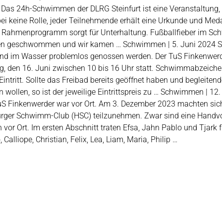
s 24h-Schwimmen der DLRG Steinfurt ist eine Veranstaltung, b
i keine Rolle, jeder Teilnehmende erhält eine Urkunde und Med
 Rahmenprogramm sorgt für Unterhaltung. Fußballfieber im Sc
urden geschwommen und wir kamen … Schwimmen | 5. Juni 2024 S
und im Wasser problemlos genossen werden. Der TuS Finkenwerd
 den 16. Juni zwischen 10 bis 16 Uhr statt. Schwimmabzeichen
ntritt. Sollte das Freibad bereits geöffnet haben und begleite
llen, so ist der jeweilige Eintrittspreis zu … Schwimmen | 1
nkenwerder war vor Ort. Am 3. Dezember 2023 machten sich ein
er Schwimm-Club (HSC) teilzunehmen. Zwar sind eine Handvol
vor Ort. Im ersten Abschnitt traten Efsa, Jahn Pablo und Tjark f
alliope, Christian, Felix, Lea, Liam, Maria, Philip …