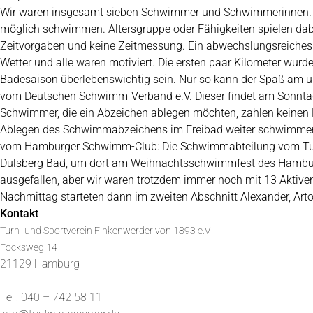
Wir waren insgesamt sieben Schwimmer und Schwimmerinnen. Da
möglich schwimmen. Altersgruppe oder Fähigkeiten spielen dabe
Zeitvorgaben und keine Zeitmessung. Ein abwechslungsreiches
Wetter und alle waren motiviert. Die ersten paar Kilometer w
Badesaison überlebenswichtig sein. Nur so kann der Spaß am 
vom Deutschen Schwimm-Verband e.V. Dieser findet am Sonntag,
Schwimmer, die ein Abzeichen ablegen möchten, zahlen keinen Ei
Ablegen des Schwimmabzeichens im Freibad weiter schwimmen wo
vom Hamburger Schwimm-Club: Die Schwimmabteilung vom TuS Fi
Dulsberg Bad, um dort am Weihnachtsschwimmfest des Hamburg
ausgefallen, aber wir waren trotzdem immer noch mit 13 Aktiven 
Nachmittag starteten dann im zweiten Abschnitt Alexander, Arto, C
Kontakt
Turn- und Sportverein Finkenwerder von 1893 e.V.
Focksweg 14
21129 Hamburg
Tel.: 040 – 742 58 11