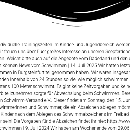
ndividuelle Trainingszeiten im Kinder- und Jugendbereich werde
 freuen uns über Euer großes Interesse an unseren Seepferdche
an. Weicht bitte auch auf die Angebote vom Bäderland und den
 können News vom Schwimmen | 14. Juli 2025 Wir hatten letz
men in Burgsteinfurt teilgenommen haben. Wir waren insge
enden innerhalb von 24 Stunden so viel wie möglich schwimmen. A
estens 100 Meter schwimmt. Es gibt keine Zeitvorgaben und k
 teilzunehmen sorgte für Abwechslung beim Schwimmen. Bereit,
Schwimm-Verband e.V.. Dieser findet am Sonntag, den 15. Jun
hwimmerinnen und Schwimmer, die ein Abzeichen ablegen möchten, 
Kinder nach dem Ablegen des Schwimmabzeichens im Freibad weit
r sein! Die Vorgaben für die Abzeichen findet ihr hier: https:
024 Wir haben am Wochenende vom 29.06./30.06. am