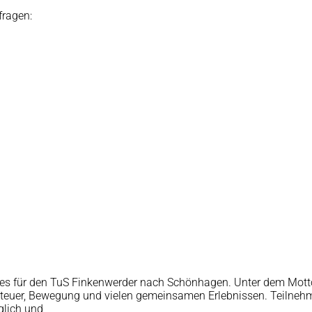
fragen:
ht es für den TuS Finkenwerder nach Schönhagen. Unter dem Mo
nteuer, Bewegung und vielen gemeinsamen Erlebnissen. Teilnehm
glich und