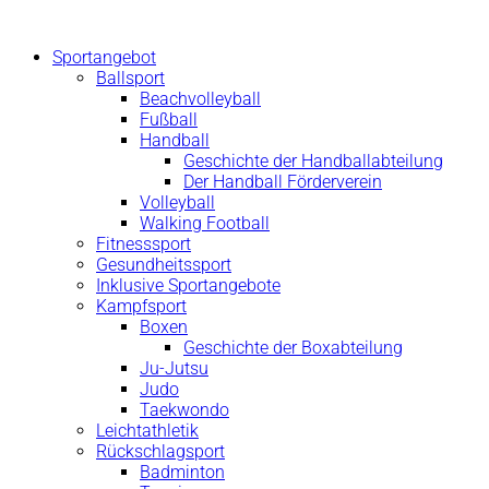
Zum
Inhalt
Sportangebot
springen
Ballsport
Beachvolleyball
Fußball
Handball
Geschichte der Handballabteilung
Der Handball Förderverein
Volleyball
Walking Football
Fitnesssport
Gesundheitssport
Inklusive Sportangebote
Kampfsport
Boxen
Geschichte der Boxabteilung
Ju-Jutsu
Judo
Taekwondo
Leichtathletik
Rückschlagsport
Badminton