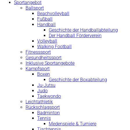
Sportangebot
Ballsport
Beachvolleyball
Fußball
Handball
Geschichte der Handballabteilung
Der Handball Förderverein
Volleyball
Walking Football
Fitnesssport
Gesundheitssport
Inklusive Sportangebote
Kampfsport
Boxen
Geschichte der Boxabteilung
Ju-Jutsu
Judo
Taekwondo
Leichtathletik
Rückschlagsport
Badminton
Tennis
Medenspiele & Turniere
Tischtennis