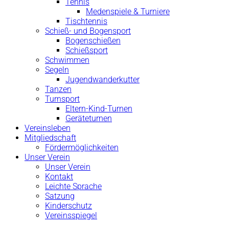
Tennis
Medenspiele & Turniere
Tischtennis
Schieß- und Bogensport
Bogenschießen
Schießsport
Schwimmen
Segeln
Jugendwanderkutter
Tanzen
Turnsport
Eltern-Kind-Turnen
Geräteturnen
Vereinsleben
Mitgliedschaft
Fördermöglichkeiten
Unser Verein
Unser Verein
Kontakt
Leichte Sprache
Satzung
Kinderschutz
Vereinsspiegel