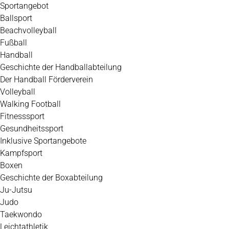
Zum
Sportangebot
Inhalt
Ballsport
springen
Beachvolleyball
Fußball
Handball
Geschichte der Handballabteilung
Der Handball Förderverein
Volleyball
Walking Football
Fitnesssport
Gesundheitssport
Inklusive Sportangebote
Kampfsport
Boxen
Geschichte der Boxabteilung
Ju-Jutsu
Judo
Taekwondo
Leichtathletik