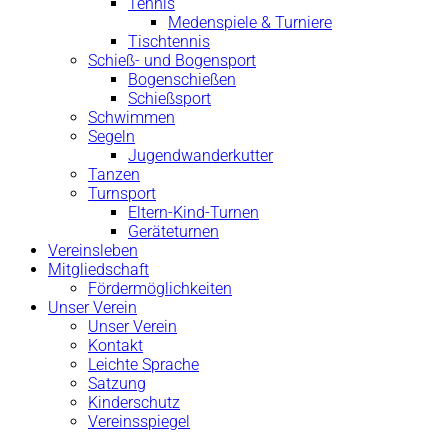
Tennis
Medenspiele & Turniere
Tischtennis
Schieß- und Bogensport
Bogenschießen
Schießsport
Schwimmen
Segeln
Jugendwanderkutter
Tanzen
Turnsport
Eltern-Kind-Turnen
Geräteturnen
Vereinsleben
Mitgliedschaft
Fördermöglichkeiten
Unser Verein
Unser Verein
Kontakt
Leichte Sprache
Satzung
Kinderschutz
Vereinsspiegel