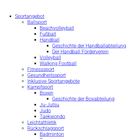
Zum
Inhalt
Sportangebot
springen
Ballsport
Beachvolleyball
Fußball
Handball
Geschichte der Handballabteilung
Der Handball Förderverein
Volleyball
Walking Football
Fitnesssport
Gesundheitssport
Inklusive Sportangebote
Kampfsport
Boxen
Geschichte der Boxabteilung
Ju-Jutsu
Judo
Taekwondo
Leichtathletik
Rückschlagsport
Badminton