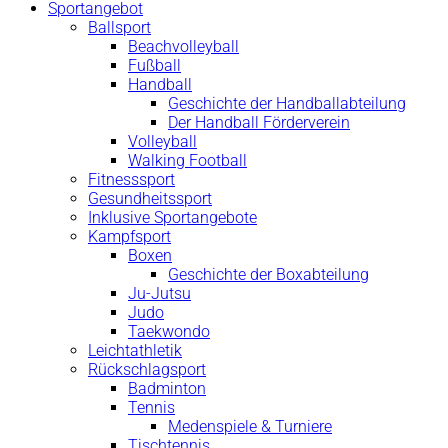
Sportangebot
Ballsport
Beachvolleyball
Fußball
Handball
Geschichte der Handballabteilung
Der Handball Förderverein
Volleyball
Walking Football
Fitnesssport
Gesundheitssport
Inklusive Sportangebote
Kampfsport
Boxen
Geschichte der Boxabteilung
Ju-Jutsu
Judo
Taekwondo
Leichtathletik
Rückschlagsport
Badminton
Tennis
Medenspiele & Turniere
Tischtennis