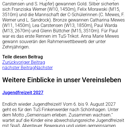
Carstensen und S. Hupfer) gewannen Gold. Silber sicherten
sich Franziska Werner (W10, 1450m), Felix Morawski (M15,
3510m) und die Mannschaft der C-Schülerinnen (C. Mewes, F.
Werner und L. Sandrock). Bronze gewannen Catharina Mewes
(W11, 1450m), Lea Carstensen (W13, 1850m), Paul Warda
(M13, 2670m) und Glenn Büttcher (M15, 3510m). Für Paul
war es das erste Rennen im TuS-Trikot. Anna Marie Mewes
gewann souverän den Rahmenwettbewerb der unter
Zehnjährigen.
Teile diesen Beitrag
Zurück
voriger Beitrag
nächster Beitrag
Nächster
Weitere Einblicke in unser Vereinsleben
Jugendfreizeit 2027
Endlich wieder Jugendfreizeit! Vom 6. bis 9. August 2027
geht es für den TuS Finkenwerder nach Schönhagen. Unter
dem Motto „Gemeinsam erleben. Zusammen wachsen.“
wartet auf die Kinder eine abwechslungsreiche Jugendfreizeit
mit Spaß, Abenteuer, Bewegung und vielen gemeinsamen