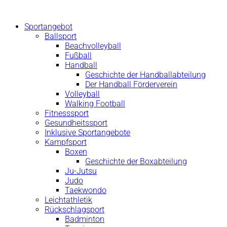
Zum
Inhalt
Sportangebot
springen
Ballsport
Beachvolleyball
Fußball
Handball
Geschichte der Handballabteilung
Der Handball Förderverein
Volleyball
Walking Football
Fitnesssport
Gesundheitssport
Inklusive Sportangebote
Kampfsport
Boxen
Geschichte der Boxabteilung
Ju-Jutsu
Judo
Taekwondo
Leichtathletik
Rückschlagsport
Badminton