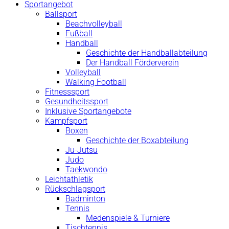
Sportangebot
Ballsport
Beachvolleyball
Fußball
Handball
Geschichte der Handballabteilung
Der Handball Förderverein
Volleyball
Walking Football
Fitnesssport
Gesundheitssport
Inklusive Sportangebote
Kampfsport
Boxen
Geschichte der Boxabteilung
Ju-Jutsu
Judo
Taekwondo
Leichtathletik
Rückschlagsport
Badminton
Tennis
Medenspiele & Turniere
Tischtennis