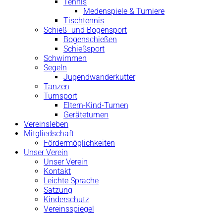
Tennis
Medenspiele & Turniere
Tischtennis
Schieß- und Bogensport
Bogenschießen
Schießsport
Schwimmen
Segeln
Jugendwanderkutter
Tanzen
Turnsport
Eltern-Kind-Turnen
Geräteturnen
Vereinsleben
Mitgliedschaft
Fördermöglichkeiten
Unser Verein
Unser Verein
Kontakt
Leichte Sprache
Satzung
Kinderschutz
Vereinsspiegel