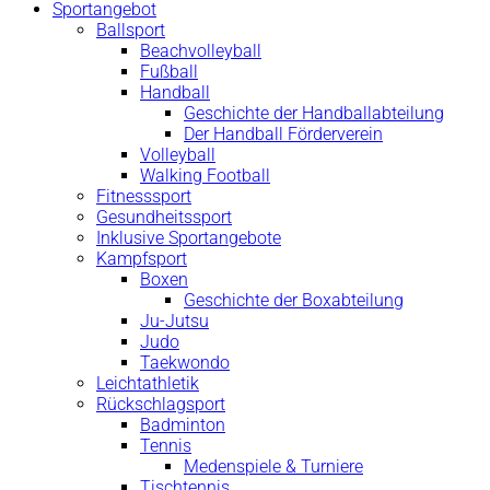
Sportangebot
Ballsport
Beachvolleyball
Fußball
Handball
Geschichte der Handballabteilung
Der Handball Förderverein
Volleyball
Walking Football
Fitnesssport
Gesundheitssport
Inklusive Sportangebote
Kampfsport
Boxen
Geschichte der Boxabteilung
Ju-Jutsu
Judo
Taekwondo
Leichtathletik
Rückschlagsport
Badminton
Tennis
Medenspiele & Turniere
Tischtennis