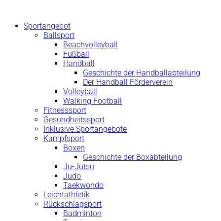
Zum
Inhalt
Sportangebot
springen
Ballsport
Beachvolleyball
Fußball
Handball
Geschichte der Handballabteilung
Der Handball Förderverein
Volleyball
Walking Football
Fitnesssport
Gesundheitssport
Inklusive Sportangebote
Kampfsport
Boxen
Geschichte der Boxabteilung
Ju-Jutsu
Judo
Taekwondo
Leichtathletik
Rückschlagsport
Badminton