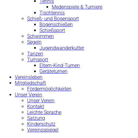
Tennis
Medenspiele & Turniere
Tischtennis
Schieß- und Bogensport
Bogenschießen
Schießsport
Schwimmen
Segeln
Jugendwanderkutter
Tanzen
Turnsport
Eltern-Kind-Turnen
Geräteturnen
Vereinsleben
Mitgliedschaft
Fördermöglichkeiten
Unser Verein
Unser Verein
Kontakt
Leichte Sprache
Satzung
Kinderschutz
Vereinsspiegel