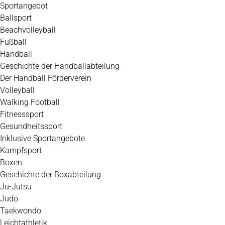
Zum
Sportangebot
Inhalt
Ballsport
springen
Beachvolleyball
Fußball
Handball
Geschichte der Handballabteilung
Der Handball Förderverein
Volleyball
Walking Football
Fitnesssport
Gesundheitssport
Inklusive Sportangebote
Kampfsport
Boxen
Geschichte der Boxabteilung
Ju-Jutsu
Judo
Taekwondo
Leichtathletik