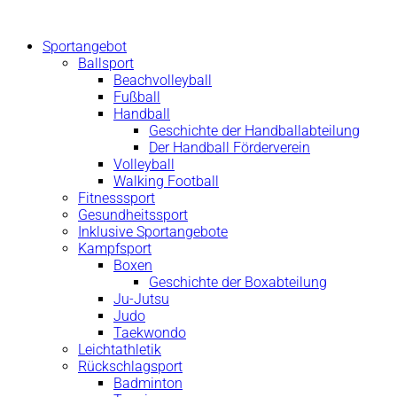
Zum
Inhalt
Sportangebot
springen
Ballsport
Beachvolleyball
Fußball
Handball
Geschichte der Handballabteilung
Der Handball Förderverein
Volleyball
Walking Football
Fitnesssport
Gesundheitssport
Inklusive Sportangebote
Kampfsport
Boxen
Geschichte der Boxabteilung
Ju-Jutsu
Judo
Taekwondo
Leichtathletik
Rückschlagsport
Badminton