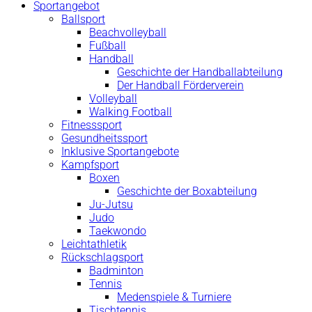
Sportangebot
Ballsport
Beachvolleyball
Fußball
Handball
Geschichte der Handballabteilung
Der Handball Förderverein
Volleyball
Walking Football
Fitnesssport
Gesundheitssport
Inklusive Sportangebote
Kampfsport
Boxen
Geschichte der Boxabteilung
Ju-Jutsu
Judo
Taekwondo
Leichtathletik
Rückschlagsport
Badminton
Tennis
Medenspiele & Turniere
Tischtennis