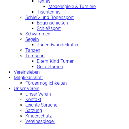
Tennis
Medenspiele & Turniere
Tischtennis
Schieß- und Bogensport
Bogenschießen
Schießsport
Schwimmen
Segeln
Jugendwanderkutter
Tanzen
Turnsport
Eltern-Kind-Turnen
Geräteturnen
Vereinsleben
Mitgliedschaft
Fördermöglichkeiten
Unser Verein
Unser Verein
Kontakt
Leichte Sprache
Satzung
Kinderschutz
Vereinsspiegel