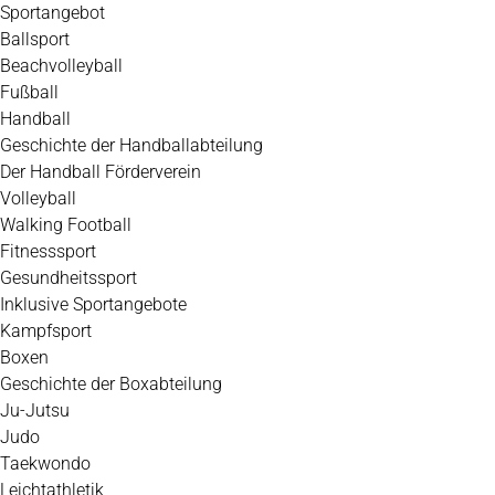
Zum
Sportangebot
Inhalt
Ballsport
springen
Beachvolleyball
Fußball
Handball
Geschichte der Handballabteilung
Der Handball Förderverein
Volleyball
Walking Football
Fitnesssport
Gesundheitssport
Inklusive Sportangebote
Kampfsport
Boxen
Geschichte der Boxabteilung
Ju-Jutsu
Judo
Taekwondo
Leichtathletik