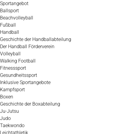
Zum
Sportangebot
Inhalt
Ballsport
springen
Beachvolleyball
Fußball
Handball
Geschichte der Handballabteilung
Der Handball Förderverein
Volleyball
Walking Football
Fitnesssport
Gesundheitssport
Inklusive Sportangebote
Kampfsport
Boxen
Geschichte der Boxabteilung
Ju-Jutsu
Judo
Taekwondo
Leichtathletik