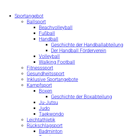
Zum
Inhalt
Sportangebot
springen
Ballsport
Beachvolleyball
Fußball
Handball
Geschichte der Handballabteilung
Der Handball Förderverein
Volleyball
Walking Football
Fitnesssport
Gesundheitssport
Inklusive Sportangebote
Kampfsport
Boxen
Geschichte der Boxabteilung
Ju-Jutsu
Judo
Taekwondo
Leichtathletik
Rückschlagsport
Badminton