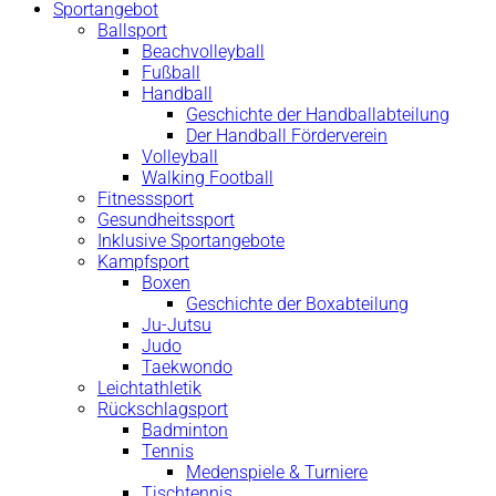
Sportangebot
Ballsport
Beachvolleyball
Fußball
Handball
Geschichte der Handballabteilung
Der Handball Förderverein
Volleyball
Walking Football
Fitnesssport
Gesundheitssport
Inklusive Sportangebote
Kampfsport
Boxen
Geschichte der Boxabteilung
Ju-Jutsu
Judo
Taekwondo
Leichtathletik
Rückschlagsport
Badminton
Tennis
Medenspiele & Turniere
Tischtennis