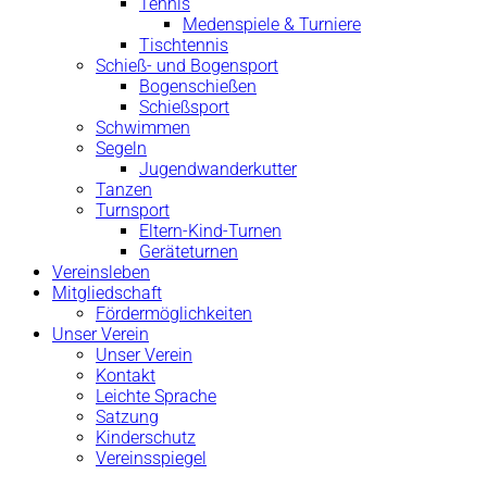
Tennis
Medenspiele & Turniere
Tischtennis
Schieß- und Bogensport
Bogenschießen
Schießsport
Schwimmen
Segeln
Jugendwanderkutter
Tanzen
Turnsport
Eltern-Kind-Turnen
Geräteturnen
Vereinsleben
Mitgliedschaft
Fördermöglichkeiten
Unser Verein
Unser Verein
Kontakt
Leichte Sprache
Satzung
Kinderschutz
Vereinsspiegel