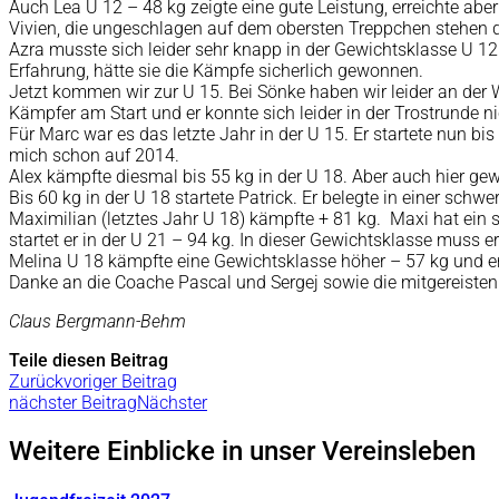
Auch Lea U 12 – 48 kg zeigte eine gute Leistung, erreichte ab
Vivien, die ungeschlagen auf dem obersten Treppchen stehen du
Azra musste sich leider sehr knapp in der Gewichtsklasse U 12
Erfahrung, hätte sie die Kämpfe sicherlich gewonnen.
Jetzt kommen wir zur U 15. Bei Sönke haben wir leider an der W
Kämpfer am Start und er konnte sich leider in der Trostrunde 
Für Marc war es das letzte Jahr in der U 15. Er startete nun b
mich schon auf 2014.
Alex kämpfte diesmal bis 55 kg in der U 18. Aber auch hier ge
Bis 60 kg in der U 18 startete Patrick. Er belegte in einer schw
Maximilian (letztes Jahr U 18) kämpfte + 81 kg. Maxi hat ein s
startet er in der U 21 – 94 kg. In dieser Gewichtsklasse muss
Melina U 18 kämpfte eine Gewichtsklasse höher – 57 kg und er
Danke an die Coache Pascal und Sergej sowie die mitgereisten 
Claus Bergmann-Behm
Teile diesen Beitrag
Zurück
voriger Beitrag
nächster Beitrag
Nächster
Weitere Einblicke in unser Vereinsleben