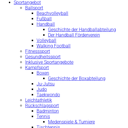
Sportangebot
Ballsport
Beachvolleyball
Fußball
Handball
Geschichte der Handballabteilung
Der Handball Förderverein
Volleyball
Walking Football
Fitnesssport
Gesundheitssport
Inklusive Sportangebote
Kampfsport
Boxen
Geschichte der Boxabteilung
Ju-Jutsu
Judo
Taekwondo
Leichtathletik
Rückschlagsport
Badminton
Tennis
Medenspiele & Turniere
Tischtennis