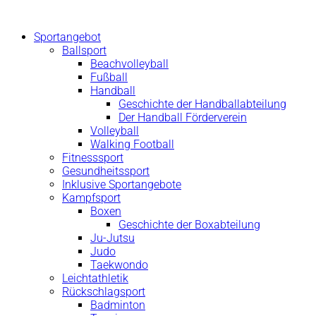
Zum
Inhalt
Sportangebot
springen
Ballsport
Beachvolleyball
Fußball
Handball
Geschichte der Handballabteilung
Der Handball Förderverein
Volleyball
Walking Football
Fitnesssport
Gesundheitssport
Inklusive Sportangebote
Kampfsport
Boxen
Geschichte der Boxabteilung
Ju-Jutsu
Judo
Taekwondo
Leichtathletik
Rückschlagsport
Badminton