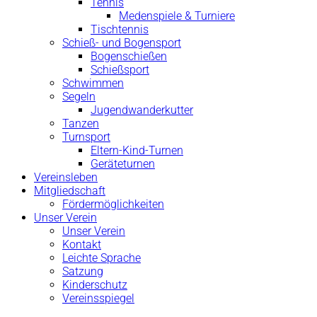
Tennis
Medenspiele & Turniere
Tischtennis
Schieß- und Bogensport
Bogenschießen
Schießsport
Schwimmen
Segeln
Jugendwanderkutter
Tanzen
Turnsport
Eltern-Kind-Turnen
Geräteturnen
Vereinsleben
Mitgliedschaft
Fördermöglichkeiten
Unser Verein
Unser Verein
Kontakt
Leichte Sprache
Satzung
Kinderschutz
Vereinsspiegel