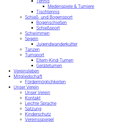
Tennis
Medenspiele & Turniere
Tischtennis
Schieß- und Bogensport
Bogenschießen
Schießsport
Schwimmen
Segeln
Jugendwanderkutter
Tanzen
Turnsport
Eltern-Kind-Turnen
Geräteturnen
Vereinsleben
Mitgliedschaft
Fördermöglichkeiten
Unser Verein
Unser Verein
Kontakt
Leichte Sprache
Satzung
Kinderschutz
Vereinsspiegel