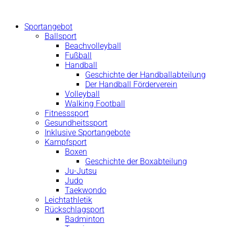
Zum
Inhalt
Sportangebot
springen
Ballsport
Beachvolleyball
Fußball
Handball
Geschichte der Handballabteilung
Der Handball Förderverein
Volleyball
Walking Football
Fitnesssport
Gesundheitssport
Inklusive Sportangebote
Kampfsport
Boxen
Geschichte der Boxabteilung
Ju-Jutsu
Judo
Taekwondo
Leichtathletik
Rückschlagsport
Badminton