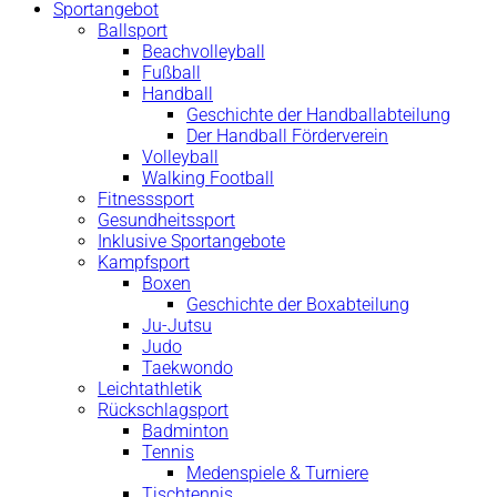
Sportangebot
Ballsport
Beachvolleyball
Fußball
Handball
Geschichte der Handballabteilung
Der Handball Förderverein
Volleyball
Walking Football
Fitnesssport
Gesundheitssport
Inklusive Sportangebote
Kampfsport
Boxen
Geschichte der Boxabteilung
Ju-Jutsu
Judo
Taekwondo
Leichtathletik
Rückschlagsport
Badminton
Tennis
Medenspiele & Turniere
Tischtennis