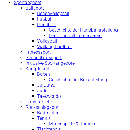
Sportangebot
Ballsport
Beachvolleyball
Fußball
Handball
Geschichte der Handballabteilung
Der Handball Förderverein
Volleyball
Walking Football
Fitnesssport
Gesundheitssport
Inklusive Sportangebote
Kampfsport
Boxen
Geschichte der Boxabteilung
Ju-Jutsu
Judo
Taekwondo
Leichtathletik
Rückschlagsport
Badminton
Tennis
Medenspiele & Turniere
Tischtennis