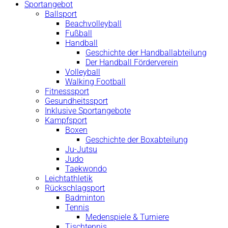
Sportangebot
Ballsport
Beachvolleyball
Fußball
Handball
Geschichte der Handballabteilung
Der Handball Förderverein
Volleyball
Walking Football
Fitnesssport
Gesundheitssport
Inklusive Sportangebote
Kampfsport
Boxen
Geschichte der Boxabteilung
Ju-Jutsu
Judo
Taekwondo
Leichtathletik
Rückschlagsport
Badminton
Tennis
Medenspiele & Turniere
Tischtennis