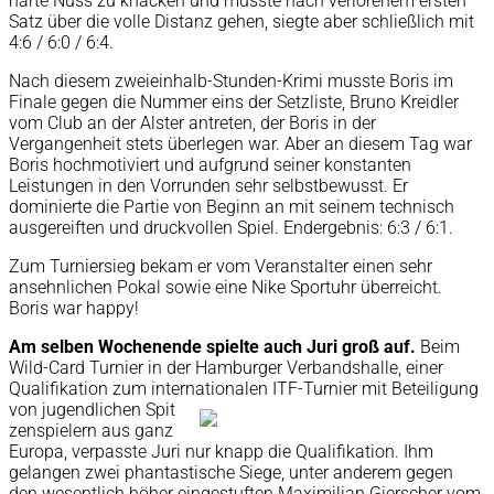
harte Nuss zu knacken und musste nach verlorenem ersten
Satz über die volle Distanz gehen, siegte aber schließlich mit
4:6 / 6:0 / 6:4.
Nach diesem zweieinhalb-Stunden-Krimi musste Boris im
Finale gegen die Nummer eins der Setzliste, Bruno Kreidler
vom Club an der Alster antreten, der Boris in der
Vergangenheit stets überlegen war. Aber an diesem Tag war
Boris hochmotiviert und aufgrund seiner konstanten
Leistungen in den Vorrunden sehr selbstbewusst. Er
dominierte die Partie von Beginn an mit seinem technisch
ausgereiften und druckvollen Spiel. Endergebnis: 6:3 / 6:1.
Zum Turniersieg bekam er vom Veranstalter einen sehr
ansehnlichen Pokal sowie eine Nike Sportuhr überreicht.
Boris war happy!
Am selben Wochenende spielte auch Juri groß auf.
Beim
Wild-Card Turnier in der Hamburger Verbandshalle, einer
Qualifikation zum internationalen ITF-Turnier mit Beteiligung
von jugendlichen Spit
zenspielern aus ganz
Europa, verpasste Juri nur knapp die Qualifikation. Ihm
gelangen zwei phantastische Siege, unter anderem gegen
den wesentlich höher eingestuften Maximilian Gierscher vom