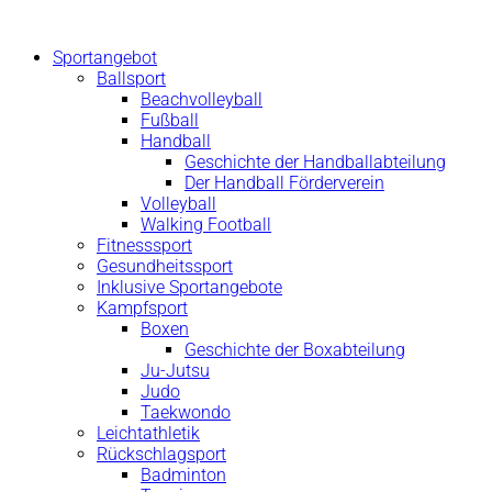
Zum
Inhalt
Sportangebot
springen
Ballsport
Beachvolleyball
Fußball
Handball
Geschichte der Handballabteilung
Der Handball Förderverein
Volleyball
Walking Football
Fitnesssport
Gesundheitssport
Inklusive Sportangebote
Kampfsport
Boxen
Geschichte der Boxabteilung
Ju-Jutsu
Judo
Taekwondo
Leichtathletik
Rückschlagsport
Badminton