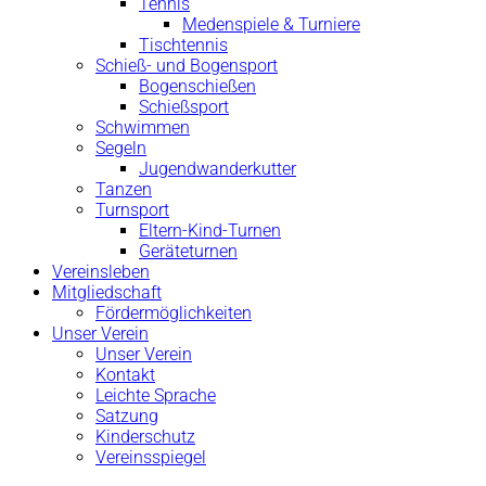
Tennis
Medenspiele & Turniere
Tischtennis
Schieß- und Bogensport
Bogenschießen
Schießsport
Schwimmen
Segeln
Jugendwanderkutter
Tanzen
Turnsport
Eltern-Kind-Turnen
Geräteturnen
Vereinsleben
Mitgliedschaft
Fördermöglichkeiten
Unser Verein
Unser Verein
Kontakt
Leichte Sprache
Satzung
Kinderschutz
Vereinsspiegel