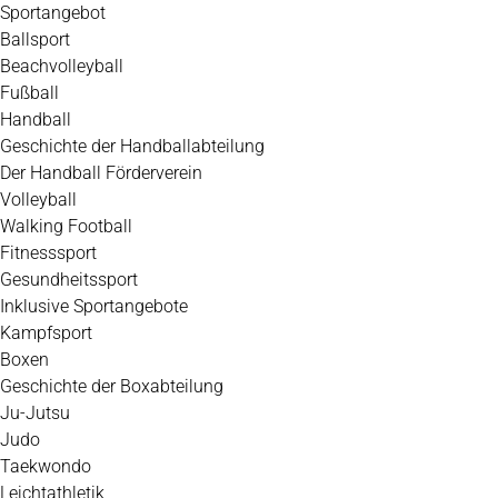
Zum
Sportangebot
Inhalt
Ballsport
springen
Beachvolleyball
Fußball
Handball
Geschichte der Handballabteilung
Der Handball Förderverein
Volleyball
Walking Football
Fitnesssport
Gesundheitssport
Inklusive Sportangebote
Kampfsport
Boxen
Geschichte der Boxabteilung
Ju-Jutsu
Judo
Taekwondo
Leichtathletik