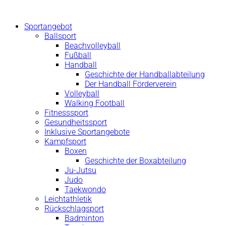
Zum
Inhalt
Sportangebot
springen
Ballsport
Beachvolleyball
Fußball
Handball
Geschichte der Handballabteilung
Der Handball Förderverein
Volleyball
Walking Football
Fitnesssport
Gesundheitssport
Inklusive Sportangebote
Kampfsport
Boxen
Geschichte der Boxabteilung
Ju-Jutsu
Judo
Taekwondo
Leichtathletik
Rückschlagsport
Badminton