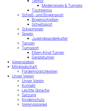
Tennis
Medenspiele & Turniere
Tischtennis
Schieß- und Bogensport
Bogenschießen
Schießsport
Schwimmen
Segeln
Jugendwanderkutter
Tanzen
Turnsport
Eltern-Kind-Turnen
Geräteturnen
Vereinsleben
Mitgliedschaft
Fördermöglichkeiten
Unser Verein
Unser Verein
Kontakt
Leichte Sprache
Satzung
Kinderschutz
Vereinsspiegel