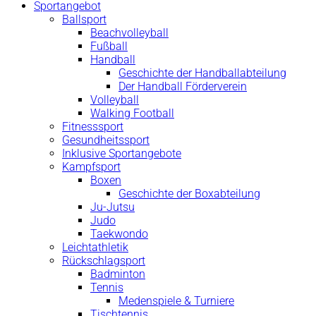
Sportangebot
Ballsport
Beachvolleyball
Fußball
Handball
Geschichte der Handballabteilung
Der Handball Förderverein
Volleyball
Walking Football
Fitnesssport
Gesundheitssport
Inklusive Sportangebote
Kampfsport
Boxen
Geschichte der Boxabteilung
Ju-Jutsu
Judo
Taekwondo
Leichtathletik
Rückschlagsport
Badminton
Tennis
Medenspiele & Turniere
Tischtennis