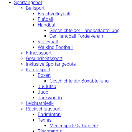
Sportangebot
Ballsport
Beachvolleyball
Fußball
Handball
Geschichte der Handballabteilung
Der Handball Förderverein
Volleyball
Walking Football
Fitnesssport
Gesundheitssport
Inklusive Sportangebote
Kampfsport
Boxen
Geschichte der Boxabteilung
Ju-Jutsu
Judo
Taekwondo
Leichtathletik
Rückschlagsport
Badminton
Tennis
Medenspiele & Turniere
Tischtennis