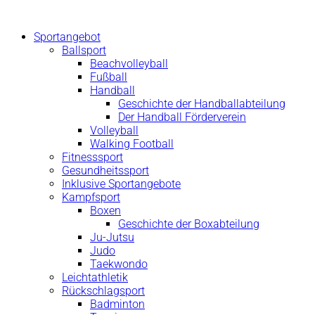
Zum
Inhalt
Sportangebot
springen
Ballsport
Beachvolleyball
Fußball
Handball
Geschichte der Handballabteilung
Der Handball Förderverein
Volleyball
Walking Football
Fitnesssport
Gesundheitssport
Inklusive Sportangebote
Kampfsport
Boxen
Geschichte der Boxabteilung
Ju-Jutsu
Judo
Taekwondo
Leichtathletik
Rückschlagsport
Badminton