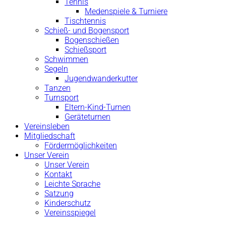
Tennis
Medenspiele & Turniere
Tischtennis
Schieß- und Bogensport
Bogenschießen
Schießsport
Schwimmen
Segeln
Jugendwanderkutter
Tanzen
Turnsport
Eltern-Kind-Turnen
Geräteturnen
Vereinsleben
Mitgliedschaft
Fördermöglichkeiten
Unser Verein
Unser Verein
Kontakt
Leichte Sprache
Satzung
Kinderschutz
Vereinsspiegel