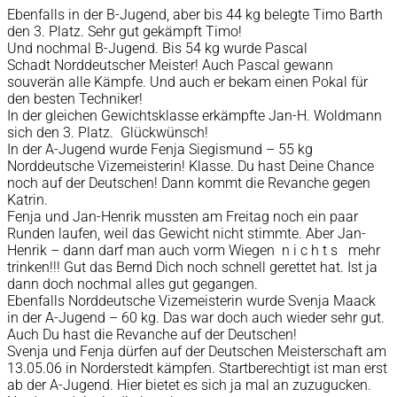
Ebenfalls in der B-Jugend, aber bis 44 kg belegte Timo Barth
den 3. Platz. Sehr gut gekämpft Timo!
Und nochmal B-Jugend. Bis 54 kg wurde Pascal
Schadt Norddeutscher Meister! Auch Pascal gewann
souverän alle Kämpfe. Und auch er bekam einen Pokal für
den besten Techniker!
In der gleichen Gewichtsklasse erkämpfte Jan-H. Woldmann
sich den 3. Platz. Glückwünsch!
In der A-Jugend wurde Fenja Siegismund – 55 kg
Norddeutsche Vizemeisterin! Klasse. Du hast Deine Chance
noch auf der Deutschen! Dann kommt die Revanche gegen
Katrin.
Fenja und Jan-Henrik mussten am Freitag noch ein paar
Runden laufen, weil das Gewicht nicht stimmte. Aber Jan-
Henrik – dann darf man auch vorm Wiegen n i c h t s mehr
trinken!!! Gut das Bernd Dich noch schnell gerettet hat. Ist ja
dann doch nochmal alles gut gegangen.
Ebenfalls Norddeutsche Vizemeisterin wurde Svenja Maack
in der A-Jugend – 60 kg. Das war doch auch wieder sehr gut.
Auch Du hast die Revanche auf der Deutschen!
Svenja und Fenja dürfen auf der Deutschen Meisterschaft am
13.05.06 in Norderstedt kämpfen. Startberechtigt ist man erst
ab der A-Jugend. Hier bietet es sich ja mal an zuzugucken.