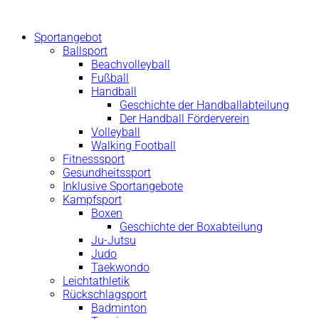
Zum
Inhalt
Sportangebot
springen
Ballsport
Beachvolleyball
Fußball
Handball
Geschichte der Handballabteilung
Der Handball Förderverein
Volleyball
Walking Football
Fitnesssport
Gesundheitssport
Inklusive Sportangebote
Kampfsport
Boxen
Geschichte der Boxabteilung
Ju-Jutsu
Judo
Taekwondo
Leichtathletik
Rückschlagsport
Badminton