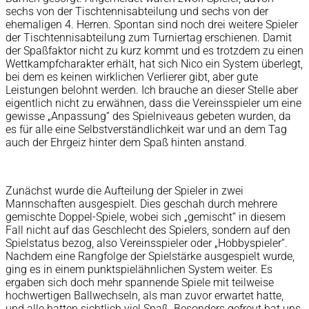
sechs von der Tischtennisabteilung und sechs von der
ehemaligen 4. Herren. Spontan sind noch drei weitere Spieler
der Tischtennisabteilung zum Turniertag erschienen. Damit
der Spaßfaktor nicht zu kurz kommt und es trotzdem zu einen
Wettkampfcharakter erhält, hat sich Nico ein System überlegt,
bei dem es keinen wirklichen Verlierer gibt, aber gute
Leistungen belohnt werden. Ich brauche an dieser Stelle aber
eigentlich nicht zu erwähnen, dass die Vereinsspieler um eine
gewisse „Anpassung“ des Spielniveaus gebeten wurden, da
es für alle eine Selbstverständlichkeit war und an dem Tag
auch der Ehrgeiz hinter dem Spaß hinten anstand.
Zunächst wurde die Aufteilung der Spieler in zwei
Mannschaften ausgespielt. Dies geschah durch mehrere
gemischte Doppel-Spiele, wobei sich „gemischt“ in diesem
Fall nicht auf das Geschlecht des Spielers, sondern auf den
Spielstatus bezog, also Vereinsspieler oder „Hobbyspieler“.
Nachdem eine Rangfolge der Spielstärke ausgespielt wurde,
ging es in einem punktspielähnlichen System weiter. Es
ergaben sich doch mehr spannende Spiele mit teilweise
hochwertigen Ballwechseln, als man zuvor erwartet hatte,
und alle hatten sichtlich viel Spaß. Besonders gefreut hat uns,