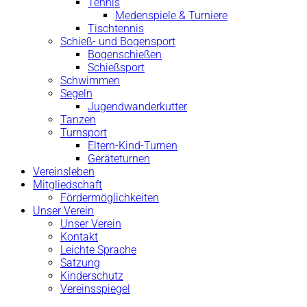
Tennis
Medenspiele & Turniere
Tischtennis
Schieß- und Bogensport
Bogenschießen
Schießsport
Schwimmen
Segeln
Jugendwanderkutter
Tanzen
Turnsport
Eltern-Kind-Turnen
Geräteturnen
Vereinsleben
Mitgliedschaft
Fördermöglichkeiten
Unser Verein
Unser Verein
Kontakt
Leichte Sprache
Satzung
Kinderschutz
Vereinsspiegel