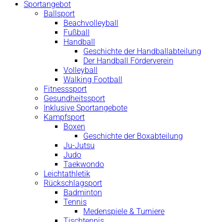
Sportangebot
Ballsport
Beachvolleyball
Fußball
Handball
Geschichte der Handballabteilung
Der Handball Förderverein
Volleyball
Walking Football
Fitnesssport
Gesundheitssport
Inklusive Sportangebote
Kampfsport
Boxen
Geschichte der Boxabteilung
Ju-Jutsu
Judo
Taekwondo
Leichtathletik
Rückschlagsport
Badminton
Tennis
Medenspiele & Turniere
Tischtennis