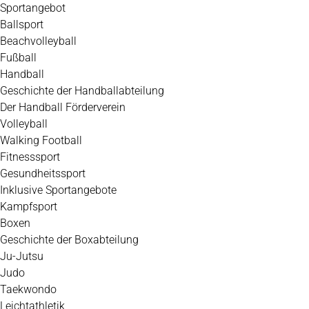
Zum
Sportangebot
Inhalt
Ballsport
springen
Beachvolleyball
Fußball
Handball
Geschichte der Handballabteilung
Der Handball Förderverein
Volleyball
Walking Football
Fitnesssport
Gesundheitssport
Inklusive Sportangebote
Kampfsport
Boxen
Geschichte der Boxabteilung
Ju-Jutsu
Judo
Taekwondo
Leichtathletik