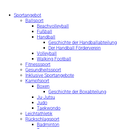
Zum
Inhalt
Sportangebot
springen
Ballsport
Beachvolleyball
Fußball
Handball
Geschichte der Handballabteilung
Der Handball Förderverein
Volleyball
Walking Football
Fitnesssport
Gesundheitssport
Inklusive Sportangebote
Kampfsport
Boxen
Geschichte der Boxabteilung
Ju-Jutsu
Judo
Taekwondo
Leichtathletik
Rückschlagsport
Badminton