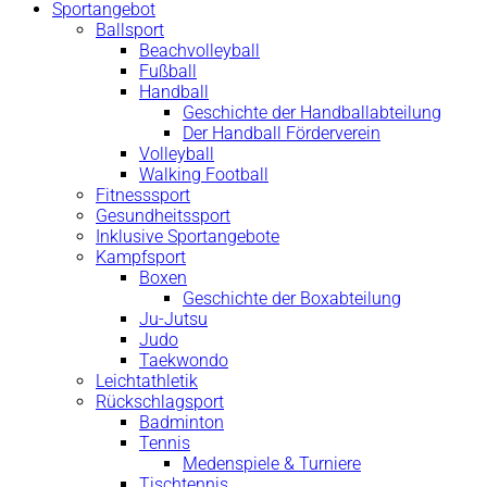
Sportangebot
Ballsport
Beachvolleyball
Fußball
Handball
Geschichte der Handballabteilung
Der Handball Förderverein
Volleyball
Walking Football
Fitnesssport
Gesundheitssport
Inklusive Sportangebote
Kampfsport
Boxen
Geschichte der Boxabteilung
Ju-Jutsu
Judo
Taekwondo
Leichtathletik
Rückschlagsport
Badminton
Tennis
Medenspiele & Turniere
Tischtennis