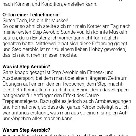
nach Können und Kondition, einstellen kann.
O-Ton einer Teilnehmerin:
Guten Tach, ich bin Ihr Muskel!
So oder so ähnlich stellte sich mir mein Körper am Tag nach
meiner ersten Step Aerobic-Stunde vor. Ich konnte Muskeln
spüren, deren Existenz ich vorher gar nicht für möglich
gehalten hätte. Mittlerweile hat sich diese Erfahrung gelegt
und Step Aerobic ist mir zu einem lieben Hobby geworden,
das ich nicht mehr missen möchte.
Was ist Step Aerobic?
Ganz knapp gesagt ist Step Aerobic ein Fitness- und
Ausdauersport, bei dem man über einen längeren Zeitraum
Übungen auf einem kleinen Treppchen, dem Step, macht.
Dies betrifft vor allem natürlich die Beine, denn das Steppen
hat gerade für Anfänger den Effekt des Dauer-
Treppensteigens. Dazu gibt es jedoch auch Armbewegungen
und Formationen, so dass der ganze Körper beteiligt ist. Ich
war anfangs erstaunt, was man aus so einem simplen Auf-
und-Abgehen alles machen kann.
Warum Step Aerobic?
Eins war klar, ich musste etwas für mich tun. Es sollte ruhig