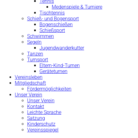
Tennis
Medenspiele & Turniere
Tischtennis
Schieß- und Bogensport
Bogenschießen
Schießsport
Schwimmen
Segeln
Jugendwanderkutter
Tanzen
Turnsport
Eltern-Kind-Turnen
Geräteturnen
Vereinsleben
Mitgliedschaft
Fördermöglichkeiten
Unser Verein
Unser Verein
Kontakt
Leichte Sprache
Satzung
Kinderschutz
Vereinsspiegel