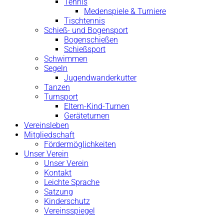
Tennis
Medenspiele & Turniere
Tischtennis
Schieß- und Bogensport
Bogenschießen
Schießsport
Schwimmen
Segeln
Jugendwanderkutter
Tanzen
Turnsport
Eltern-Kind-Turnen
Geräteturnen
Vereinsleben
Mitgliedschaft
Fördermöglichkeiten
Unser Verein
Unser Verein
Kontakt
Leichte Sprache
Satzung
Kinderschutz
Vereinsspiegel