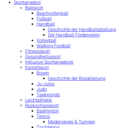
Sportangebot
Ballsport
Beachvolleyball
Fußball
Handball
Geschichte der Handballabteilung
Der Handball Förderverein
Volleyball
Walking Football
Fitnesssport
Gesundheitssport
Inklusive Sportangebote
Kampfsport
Boxen
Geschichte der Boxabteilung
Ju-Jutsu
Judo
Taekwondo
Leichtathletik
Rückschlagsport
Badminton
Tennis
Medenspiele & Turniere
Tischtennis