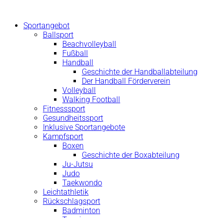
Zum
Inhalt
Sportangebot
springen
Ballsport
Beachvolleyball
Fußball
Handball
Geschichte der Handballabteilung
Der Handball Förderverein
Volleyball
Walking Football
Fitnesssport
Gesundheitssport
Inklusive Sportangebote
Kampfsport
Boxen
Geschichte der Boxabteilung
Ju-Jutsu
Judo
Taekwondo
Leichtathletik
Rückschlagsport
Badminton