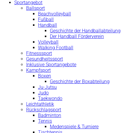
Sportangebot
Ballsport
Beachvolleyball
Fußball
Handball
Geschichte der Handballabteilung
Der Handball Förderverein
Volleyball
Walking Football
Fitnesssport
Gesundheitssport
Inklusive Sportangebote
Kampfsport
Boxen
Geschichte der Boxabteilung
Ju-Jutsu
Judo
Taekwondo
Leichtathletik
Rückschlagsport
Badminton
Tennis
Medenspiele & Turniere
Tischtennis