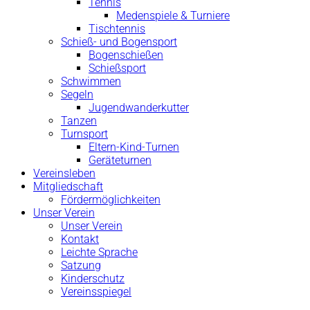
Tennis
Medenspiele & Turniere
Tischtennis
Schieß- und Bogensport
Bogenschießen
Schießsport
Schwimmen
Segeln
Jugendwanderkutter
Tanzen
Turnsport
Eltern-Kind-Turnen
Geräteturnen
Vereinsleben
Mitgliedschaft
Fördermöglichkeiten
Unser Verein
Unser Verein
Kontakt
Leichte Sprache
Satzung
Kinderschutz
Vereinsspiegel