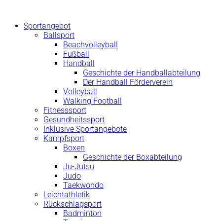
Zum
Inhalt
Sportangebot
springen
Ballsport
Beachvolleyball
Fußball
Handball
Geschichte der Handballabteilung
Der Handball Förderverein
Volleyball
Walking Football
Fitnesssport
Gesundheitssport
Inklusive Sportangebote
Kampfsport
Boxen
Geschichte der Boxabteilung
Ju-Jutsu
Judo
Taekwondo
Leichtathletik
Rückschlagsport
Badminton