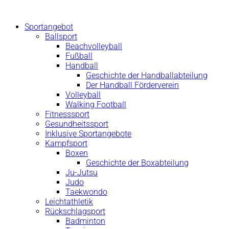
Zum
Inhalt
Sportangebot
springen
Ballsport
Beachvolleyball
Fußball
Handball
Geschichte der Handballabteilung
Der Handball Förderverein
Volleyball
Walking Football
Fitnesssport
Gesundheitssport
Inklusive Sportangebote
Kampfsport
Boxen
Geschichte der Boxabteilung
Ju-Jutsu
Judo
Taekwondo
Leichtathletik
Rückschlagsport
Badminton