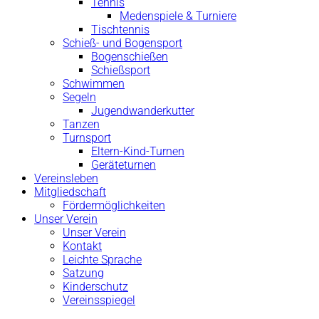
Tennis
Medenspiele & Turniere
Tischtennis
Schieß- und Bogensport
Bogenschießen
Schießsport
Schwimmen
Segeln
Jugendwanderkutter
Tanzen
Turnsport
Eltern-Kind-Turnen
Geräteturnen
Vereinsleben
Mitgliedschaft
Fördermöglichkeiten
Unser Verein
Unser Verein
Kontakt
Leichte Sprache
Satzung
Kinderschutz
Vereinsspiegel