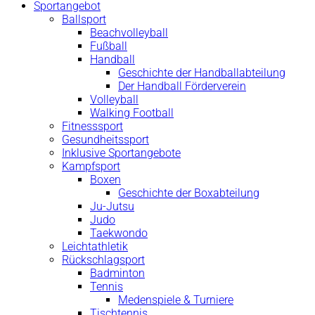
Sportangebot
Ballsport
Beachvolleyball
Fußball
Handball
Geschichte der Handballabteilung
Der Handball Förderverein
Volleyball
Walking Football
Fitnesssport
Gesundheitssport
Inklusive Sportangebote
Kampfsport
Boxen
Geschichte der Boxabteilung
Ju-Jutsu
Judo
Taekwondo
Leichtathletik
Rückschlagsport
Badminton
Tennis
Medenspiele & Turniere
Tischtennis