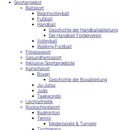
Sportangebot
Ballsport
Beachvolleyball
Fußball
Handball
Geschichte der Handballabteilung
Der Handball Förderverein
Volleyball
Walking Football
Fitnesssport
Gesundheitssport
Inklusive Sportangebote
Kampfsport
Boxen
Geschichte der Boxabteilung
Ju-Jutsu
Judo
Taekwondo
Leichtathletik
Rückschlagsport
Badminton
Tennis
Medenspiele & Turniere
Tischtennis