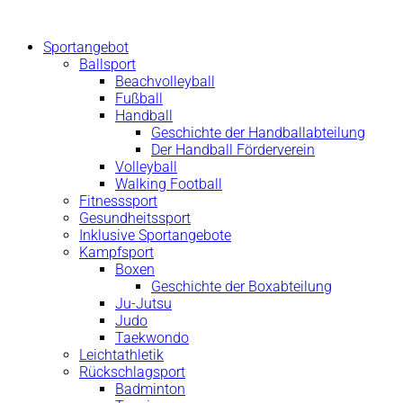
Zum
Inhalt
Sportangebot
springen
Ballsport
Beachvolleyball
Fußball
Handball
Geschichte der Handballabteilung
Der Handball Förderverein
Volleyball
Walking Football
Fitnesssport
Gesundheitssport
Inklusive Sportangebote
Kampfsport
Boxen
Geschichte der Boxabteilung
Ju-Jutsu
Judo
Taekwondo
Leichtathletik
Rückschlagsport
Badminton