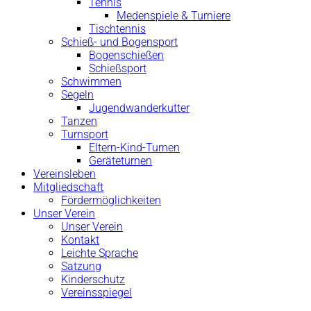
Tennis
Medenspiele & Turniere
Tischtennis
Schieß- und Bogensport
Bogenschießen
Schießsport
Schwimmen
Segeln
Jugendwanderkutter
Tanzen
Turnsport
Eltern-Kind-Turnen
Geräteturnen
Vereinsleben
Mitgliedschaft
Fördermöglichkeiten
Unser Verein
Unser Verein
Kontakt
Leichte Sprache
Satzung
Kinderschutz
Vereinsspiegel