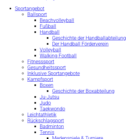
Sportangebot
Ballsport
Beachvolleyball
Fußball
Handball
Geschichte der Handballabteilung
Der Handball Förderverein
Volleyball
Walking Football
Fitnesssport
Gesundheitssport
Inklusive Sportangebote
Kampfsport
Boxen
Geschichte der Boxabteilung
Ju-Jutsu
Judo
Taekwondo
Leichtathletik
Rückschlagsport
Badminton
Tennis
Medenspiele & Turniere