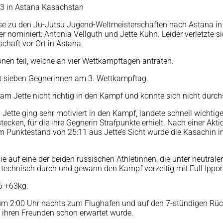
23 in Astana Kasachstan
se zu den Ju-Jutsu Jugend-Weltmeisterschaften nach Astana in 
 nominiert: Antonia Vellguth und Jette Kuhn. Leider verletzte sic
chaft vor Ort in Astana.
en teil, welche an vier Wettkampftagen antraten.
t sieben Gegnerinnen am 3. Wettkampftag.
kam Jette nicht richtig in den Kampf und konnte sich nicht durch
tte ging sehr motiviert in den Kampf, landete schnell wichtige 
stecken, für die ihre Gegnerin Strafpunkte erhielt. Nach einer A
 Punktestand von 25:11 aus Jette’s Sicht wurde die Kasachin i
sie auf eine der beiden russischen Athletinnen, die unter neutra
ter technisch durch und gewann den Kampf vorzeitig mit Full Ippo
6 +63kg.
 2:00 Uhr nachts zum Flughafen und auf den 7-stündigen Rückf
d ihren Freunden schon erwartet wurde.