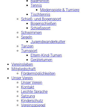
Badminton
Tennis
Medenspiele & Turniere
Tischtennis
Schieß- und Bogensport
Bogenschießen
Schießsport
Schwimmen
Segeln
Jugendwanderkutter
Tanzen
Turnsport
Eltern-Kind-Turnen
Geräteturnen
Vereinsleben
Mitgliedschaft
Fördermöglichkeiten
Unser Verein
Unser Verein
Kontakt
Leichte Sprache
Satzung
Kinderschutz
Vereinsspiegel