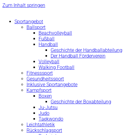
Zum Inhalt springen
Sportangebot
Ballsport
Beachvolleyball
Fußball
Handball
Geschichte der Handballabteilung
Der Handball Förderverein
Volleyball
Walking Football
Fitnesssport
Gesundheitssport
Inklusive Sportangebote
Kampfsport
Boxen
Geschichte der Boxabteilung
Ju-Jutsu
Judo
Taekwondo
Leichtathletik
Rückschlagsport