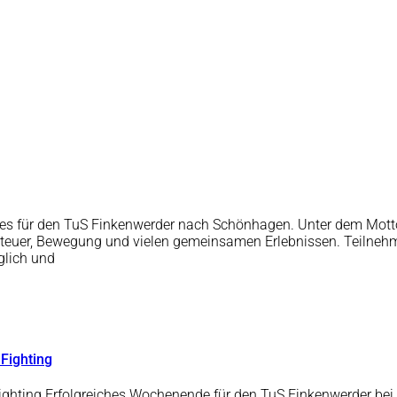
ht es für den TuS Finkenwerder nach Schönhagen. Unter dem Mo
nteuer, Bewegung und vielen gemeinsamen Erlebnissen. Teilnehm
glich und
 Fighting
ighting Erfolgreiches Wochenende für den TuS Finkenwerder bei 