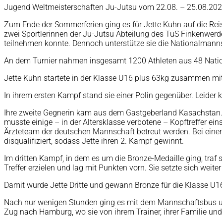
Jugend Weltmeisterschaften Ju-Jutsu vom 22.08. – 25.08.20
Zum Ende der Sommerferien ging es für Jette Kuhn auf die Rei
zwei Sportlerinnen der Ju-Jutsu Abteilung des TuS Finkenwerder
teilnehmen konnte. Dennoch unterstütze sie die Nationalmanns
An dem Turnier nahmen insgesamt 1200 Athleten aus 48 Nation
Jette Kuhn startete in der Klasse U16 plus 63kg zusammen mi
In ihrem ersten Kampf stand sie einer Polin gegenüber. Leider 
Ihre zweite Gegnerin kam aus dem Gastgeberland Kasachstan. Je
musste einige – in der Altersklasse verbotene – Kopftreffer ein
Ärzteteam der deutschen Mannschaft betreut werden. Bei einem
disqualifiziert, sodass Jette ihren 2. Kampf gewinnt.
Im dritten Kampf, in dem es um die Bronze-Medaille ging, traf 
Treffer erzielen und lag mit Punkten vorn. Sie setzte sich wei
Damit wurde Jette Dritte und gewann Bronze für die Klasse U1
Nach nur wenigen Stunden ging es mit dem Mannschaftsbus um
Zug nach Hamburg, wo sie von ihrem Trainer, ihrer Familie un