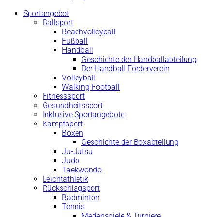
Sportangebot
Ballsport
Beachvolleyball
Fußball
Handball
Geschichte der Handballabteilung
Der Handball Förderverein
Volleyball
Walking Football
Fitnesssport
Gesundheitssport
Inklusive Sportangebote
Kampfsport
Boxen
Geschichte der Boxabteilung
Ju-Jutsu
Judo
Taekwondo
Leichtathletik
Rückschlagsport
Badminton
Tennis
Medenspiele & Turniere