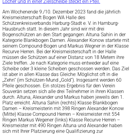
Am Wochenende 9./10. Dezember 2023 fand die jährlich
Kreismeisterschaft Bogen WA Halle des
Schützenkreisverbands Harburg-Stadt e. V. in Hamburg-
Hausbruch statt. In diesem Jahr sind wir mit drei
Bogenschützen an den Start gegangen: Altuna Sahin in der
Kategorie Blankbogen Damen. Alexander Konow startete mit
seinem Compound-Bogen und Markus Wegner in der Klasse
Recurve Herren. Bei der Kreismeisterschaft in der Halle
müssen die Schützen auf einer Distanz von 18 Metern ihre
Ziele treffen. Je nach Kategorie muss entweder auf eine
Scheibe oder 3 kleine Scheiben geschossen werden. Das Ziel
ist aber in allen Klasse das Gleiche: Möglichst oft in die
„Zehn“ (im Schützen-Mund „Gold“). Insgesamt werden 60
Pfeile geschossen. Ein stolzes Ergebnis für den Verein
Souverän setzen sich alle drei Teilnehmer in ihren Klassen
durch. Altuna, Alexander und Markus haben jeweils den 1.
Platz erreicht. Altuna Sahin (rechts) Klasse Blankbogen
Damen – Kreismeisterin mit 398 Ringen Alexander Konow
(Mitte) Klasse Compound Herren – Kreismeister mit 554
Ringen Markus Wegener (links) Klasse Recurve Herren –
Kreismeister mit 490 Ringen Altuna und Alexander haben
sich mit Ihrer Platzierung eine Qualifizierung zur