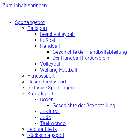
Zum Inhalt springen
Sportangebot
Ballsport
Beachvolleyball
Fußball
Handball
Geschichte der Handballabteilung
Der Handball Förderverein
Volleyball
Walking Football
Fitnesssport
Gesundheitssport
Inklusive Sportangebote
Kampfsport
Boxen
Geschichte der Boxabteilung
Ju-Jutsu
Judo
Taekwondo
Leichtathletik
Rückschlagsport