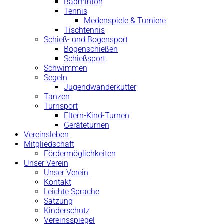
Badminton
Tennis
Medenspiele & Turniere
Tischtennis
Schieß- und Bogensport
Bogenschießen
Schießsport
Schwimmen
Segeln
Jugendwanderkutter
Tanzen
Turnsport
Eltern-Kind-Turnen
Geräteturnen
Vereinsleben
Mitgliedschaft
Fördermöglichkeiten
Unser Verein
Unser Verein
Kontakt
Leichte Sprache
Satzung
Kinderschutz
Vereinsspiegel