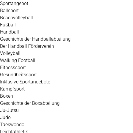
Zum
Sportangebot
Inhalt
Ballsport
springen
Beachvolleyball
Fußball
Handball
Geschichte der Handballabteilung
Der Handball Förderverein
Volleyball
Walking Football
Fitnesssport
Gesundheitssport
Inklusive Sportangebote
Kampfsport
Boxen
Geschichte der Boxabteilung
Ju-Jutsu
Judo
Taekwondo
Leichtathletik