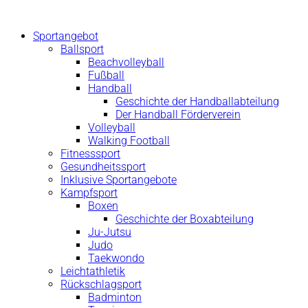
Zum
Inhalt
Sportangebot
springen
Ballsport
Beachvolleyball
Fußball
Handball
Geschichte der Handballabteilung
Der Handball Förderverein
Volleyball
Walking Football
Fitnesssport
Gesundheitssport
Inklusive Sportangebote
Kampfsport
Boxen
Geschichte der Boxabteilung
Ju-Jutsu
Judo
Taekwondo
Leichtathletik
Rückschlagsport
Badminton