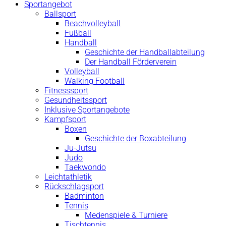
Sportangebot
Ballsport
Beachvolleyball
Fußball
Handball
Geschichte der Handballabteilung
Der Handball Förderverein
Volleyball
Walking Football
Fitnesssport
Gesundheitssport
Inklusive Sportangebote
Kampfsport
Boxen
Geschichte der Boxabteilung
Ju-Jutsu
Judo
Taekwondo
Leichtathletik
Rückschlagsport
Badminton
Tennis
Medenspiele & Turniere
Tischtennis