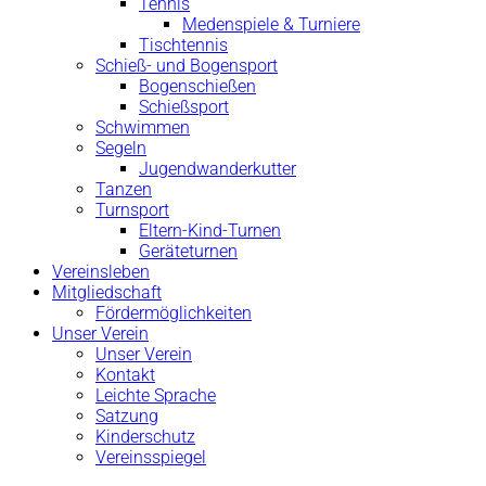
Tennis
Medenspiele & Turniere
Tischtennis
Schieß- und Bogensport
Bogenschießen
Schießsport
Schwimmen
Segeln
Jugendwanderkutter
Tanzen
Turnsport
Eltern-Kind-Turnen
Geräteturnen
Vereinsleben
Mitgliedschaft
Fördermöglichkeiten
Unser Verein
Unser Verein
Kontakt
Leichte Sprache
Satzung
Kinderschutz
Vereinsspiegel