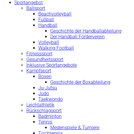
Sportangebot
Ballsport
Beachvolleyball
Fußball
Handball
Geschichte der Handballabteilung
Der Handball Förderverein
Volleyball
Walking Football
Fitnesssport
Gesundheitssport
Inklusive Sportangebote
Kampfsport
Boxen
Geschichte der Boxabteilung
Ju-Jutsu
Judo
Taekwondo
Leichtathletik
Rückschlagsport
Badminton
Tennis
Medenspiele & Turniere
Tischtennis