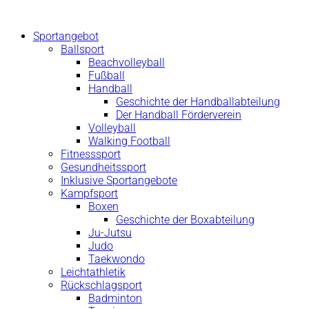
Zum
Inhalt
Sportangebot
springen
Ballsport
Beachvolleyball
Fußball
Handball
Geschichte der Handballabteilung
Der Handball Förderverein
Volleyball
Walking Football
Fitnesssport
Gesundheitssport
Inklusive Sportangebote
Kampfsport
Boxen
Geschichte der Boxabteilung
Ju-Jutsu
Judo
Taekwondo
Leichtathletik
Rückschlagsport
Badminton