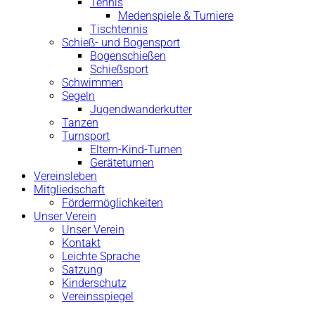
Tennis
Medenspiele & Turniere
Tischtennis
Schieß- und Bogensport
Bogenschießen
Schießsport
Schwimmen
Segeln
Jugendwanderkutter
Tanzen
Turnsport
Eltern-Kind-Turnen
Geräteturnen
Vereinsleben
Mitgliedschaft
Fördermöglichkeiten
Unser Verein
Unser Verein
Kontakt
Leichte Sprache
Satzung
Kinderschutz
Vereinsspiegel